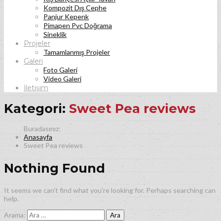
Kompozit Dış Cephe
Panjur Kepenk
Pimapen Pvc Doğrama
Sineklik
Projeler
Tamamlanmış Projeler
Galeri
Foto Galeri
Video Galeri
İletişim
Kategori:
Sweet Pea reviews
Anasayfa
Sweet Pea reviews
Nothing Found
It seems we can’t find what you’re looking for. Perhaps searching can
help.
Arama: