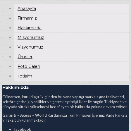
Anasayfa
Firmamız
Hakkımızda
Misyonumuz
Vizyonumuz
Ürünler
Foto Galeri
İletişim
Hakkımızda
Gülnarpen, kurulduğu ilk günden bu yana yaptığı markalaşma faaliyetleri,
sektöre getirdiği yenilikler ve gerçekleştirdiği ilkler ile bugün Türkiye’de ve
dünyada sürekli yükselmeyi hedefleyen bir istikrarla yoluna devam ediyor.
Garanti – Axess – World
Kartlarınıza Tüm Pimapen İşleriniz Vade Farksız
9 Taksit Uygulanmaktadır.
facebook