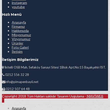
instagram
youtube
Hızlı Menü
Anasayfa
Firmamız
Hakkımızda
Misyonumuz
Vizyonumuz
Ürünler
Foto Galeri
İletişim
İletişim Bilgilerimiz
İkitelli OSB Mah. Sefaköy Sanayi Sitesi 1Blok Apt.No:15 Başakşehir/İST.
0212 556 32 28
info@pimapenbayii.net
0212 507 64 48
Copyright 2018 Tüm Hakları saklıdır Tasarım Uygulama -
MAVİWEB
Anasayfa