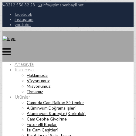
0212 556 32 28
info@pimapenbayii.net
facebook
instagram
youtube
Anasayfa
Kurumsal
Hakkımızda
Vizyonumuz
Misyonumuz
Firmamız
Ürünler
Camoda Cam Balkon Sistemler
Alüminyum Doğrama İşleri
Alüminyum Küpeşte (Korkuluk)
Cam Cephe Giydirme
Fotoselli Kapılar
Isı Cam Çeşitleri
Kış Bahçesi Açılır Tavan