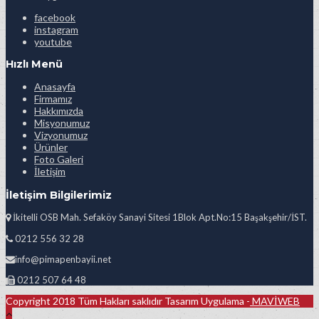
facebook
instagram
youtube
Hızlı Menü
Anasayfa
Firmamız
Hakkımızda
Misyonumuz
Vizyonumuz
Ürünler
Foto Galeri
İletişim
İletişim Bilgilerimiz
İkitelli OSB Mah. Sefaköy Sanayi Sitesi 1Blok Apt.No:15 Başakşehir/İST.
0212 556 32 28
info@pimapenbayii.net
0212 507 64 48
Copyright 2018 Tüm Hakları saklıdır Tasarım Uygulama -
MAVİWEB