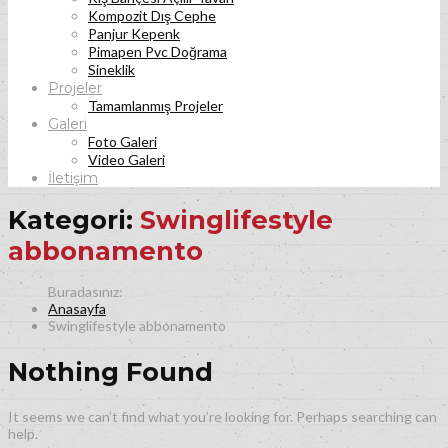
Kompozit Dış Cephe
Panjur Kepenk
Pimapen Pvc Doğrama
Sineklik
Projeler
Tamamlanmış Projeler
Galeri
Foto Galeri
Video Galeri
İletişim
Kategori:
Swinglifestyle
abbonamento
Anasayfa
Swinglifestyle abbonamento
Nothing Found
It seems we can’t find what you’re looking for. Perhaps searching can
help.