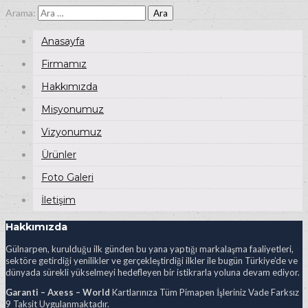
Arama:
Anasayfa
Firmamız
Hakkımızda
Misyonumuz
Vizyonumuz
Ürünler
Foto Galeri
İletişim
Hakkımızda
Gülnarpen, kurulduğu ilk günden bu yana yaptığı markalaşma faaliyetleri,
sektöre getirdiği yenilikler ve gerçekleştirdiği ilkler ile bugün Türkiye’de ve
dünyada sürekli yükselmeyi hedefleyen bir istikrarla yoluna devam ediyor.
Garanti – Axess – World
Kartlarınıza Tüm Pimapen İşleriniz Vade Farksız
9 Taksit Uygulanmaktadır.