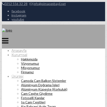
0212 556 32 28
info@pimapenbayii.net
facebook
instagram
youtube
Anasayfa
Kurumsal
Hakkımızda
Vizyonumuz
Misyonumuz
Firmamız
Ürünler
Camoda Cam Balkon Sistemler
Alüminyum Doğrama İşleri
Alüminyum Küpeşte (Korkuluk)
Cam Cephe Giydirme
Fotoselli Kapılar
Isı Cam Çeşitleri
Kış Bahçesi Açılır Tavan