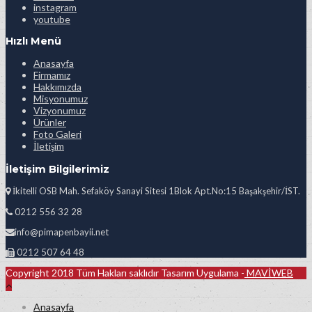
instagram
youtube
Hızlı Menü
Anasayfa
Firmamız
Hakkımızda
Misyonumuz
Vizyonumuz
Ürünler
Foto Galeri
İletişim
İletişim Bilgilerimiz
İkitelli OSB Mah. Sefaköy Sanayi Sitesi 1Blok Apt.No:15 Başakşehir/İST.
0212 556 32 28
info@pimapenbayii.net
0212 507 64 48
Copyright 2018 Tüm Hakları saklıdır Tasarım Uygulama -
MAVİWEB
Anasayfa