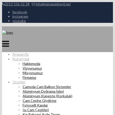
0212 556 32 28
info@pimapenbayii.net
facebook
instagram
youtube
Anasayfa
Kurumsal
Hakkımızda
Vizyonumuz
Misyonumuz
Firmamız
Ürünler
Camoda Cam Balkon Sistemler
Alüminyum Doğrama İşleri
Alüminyum Küpeşte (Korkuluk)
Cam Cephe Giydirme
Fotoselli Kapılar
Isı Cam Çeşitleri
Kış Bahçesi Açılır Tavan