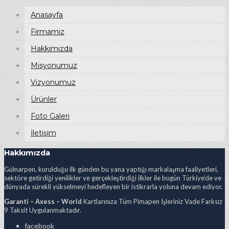
Anasayfa
Firmamız
Hakkımızda
Misyonumuz
Vizyonumuz
Ürünler
Foto Galeri
İletişim
Hakkımızda
Gülnarpen, kurulduğu ilk günden bu yana yaptığı markalaşma faaliyetleri,
sektöre getirdiği yenilikler ve gerçekleştirdiği ilkler ile bugün Türkiye’de ve
dünyada sürekli yükselmeyi hedefleyen bir istikrarla yoluna devam ediyor.
Garanti – Axess – World
Kartlarınıza Tüm Pimapen İşleriniz Vade Farksız
9 Taksit Uygulanmaktadır.
facebook