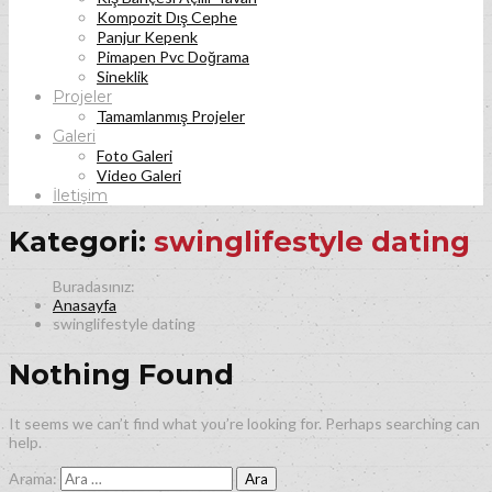
Kompozit Dış Cephe
Panjur Kepenk
Pimapen Pvc Doğrama
Sineklik
Projeler
Tamamlanmış Projeler
Galeri
Foto Galeri
Video Galeri
İletişim
Kategori:
swinglifestyle dating
Anasayfa
swinglifestyle dating
Nothing Found
It seems we can’t find what you’re looking for. Perhaps searching can
help.
Arama: