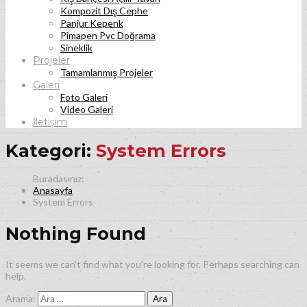
Kompozit Dış Cephe
Panjur Kepenk
Pimapen Pvc Doğrama
Sineklik
Projeler
Tamamlanmış Projeler
Galeri
Foto Galeri
Video Galeri
İletişim
Kategori:
System Errors
Anasayfa
System Errors
Nothing Found
It seems we can’t find what you’re looking for. Perhaps searching can
help.
Arama: