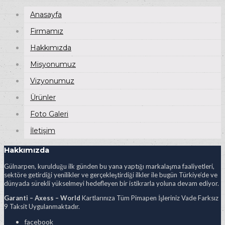
Anasayfa
Firmamız
Hakkımızda
Misyonumuz
Vizyonumuz
Ürünler
Foto Galeri
İletişim
Hakkımızda
Gülnarpen, kurulduğu ilk günden bu yana yaptığı markalaşma faaliyetleri,
sektöre getirdiği yenilikler ve gerçekleştirdiği ilkler ile bugün Türkiye’de ve
dünyada sürekli yükselmeyi hedefleyen bir istikrarla yoluna devam ediyor.
Garanti – Axess – World
Kartlarınıza Tüm Pimapen İşleriniz Vade Farksız
9 Taksit Uygulanmaktadır.
facebook