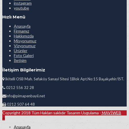
instagram
youtube
Hızlı Menü
Anasayfa
Firmamız
Hakkımızda
Misyonumuz
Vizyonumuz
Ürünler
Foto Galeri
İletişim
İletişim Bilgilerimiz
İkitelli OSB Mah. Sefaköy Sanayi Sitesi 1Blok Apt.No:15 Başakşehir/İST.
0212 556 32 28
info@pimapenbayii.net
0212 507 64 48
Copyright 2018 Tüm Hakları saklıdır Tasarım Uygulama -
MAVİWEB
Anasayfa