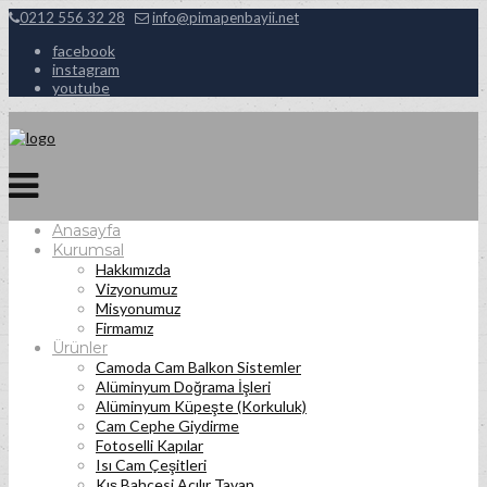
0212 556 32 28
info@pimapenbayii.net
facebook
instagram
youtube
Anasayfa
Kurumsal
Hakkımızda
Vizyonumuz
Misyonumuz
Firmamız
Ürünler
Camoda Cam Balkon Sistemler
Alüminyum Doğrama İşleri
Alüminyum Küpeşte (Korkuluk)
Cam Cephe Giydirme
Fotoselli Kapılar
Isı Cam Çeşitleri
Kış Bahçesi Açılır Tavan