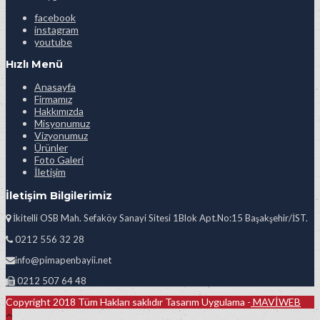
facebook
instagram
youtube
Hızlı Menü
Anasayfa
Firmamız
Hakkımızda
Misyonumuz
Vizyonumuz
Ürünler
Foto Galeri
İletişim
İletişim Bilgilerimiz
İkitelli OSB Mah. Sefaköy Sanayi Sitesi 1Blok Apt.No:15 Başakşehir/İST.
0212 556 32 28
info@pimapenbayii.net
0212 507 64 48
Copyright 2018 Tüm Hakları saklıdır Tasarım Uygulama -
MAVİWEB