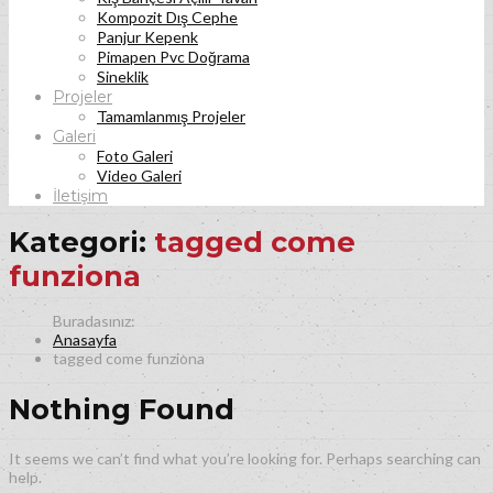
Kompozit Dış Cephe
Panjur Kepenk
Pimapen Pvc Doğrama
Sineklik
Projeler
Tamamlanmış Projeler
Galeri
Foto Galeri
Video Galeri
İletişim
Kategori:
tagged come
funziona
Anasayfa
tagged come funziona
Nothing Found
It seems we can’t find what you’re looking for. Perhaps searching can
help.