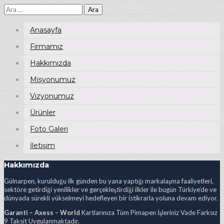
Arama:
Anasayfa
Firmamız
Hakkımızda
Misyonumuz
Vizyonumuz
Ürünler
Foto Galeri
İletişim
Hakkımızda
Gülnarpen, kurulduğu ilk günden bu yana yaptığı markalaşma faaliyetleri,
sektöre getirdiği yenilikler ve gerçekleştirdiği ilkler ile bugün Türkiye’de ve
dünyada sürekli yükselmeyi hedefleyen bir istikrarla yoluna devam ediyor.
Garanti – Axess – World
Kartlarınıza Tüm Pimapen İşleriniz Vade Farksız
9 Taksit Uygulanmaktadır.