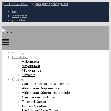
0212 556 32 28
info@pimapenbayii.net
facebook
instagram
youtube
Anasayfa
Kurumsal
Hakkımızda
Vizyonumuz
Misyonumuz
Firmamız
Ürünler
Camoda Cam Balkon Sistemler
Alüminyum Doğrama İşleri
Alüminyum Küpeşte (Korkuluk)
Cam Cephe Giydirme
Fotoselli Kapılar
Isı Cam Çeşitleri
Kış Bahçesi Açılır Tavan