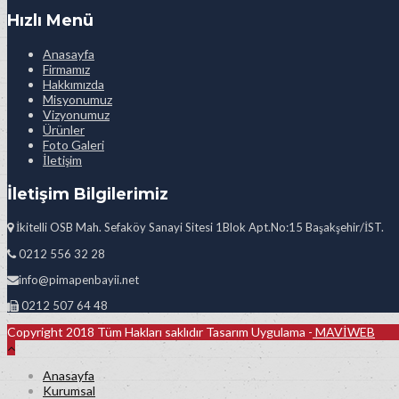
Hızlı Menü
Anasayfa
Firmamız
Hakkımızda
Misyonumuz
Vizyonumuz
Ürünler
Foto Galeri
İletişim
İletişim Bilgilerimiz
İkitelli OSB Mah. Sefaköy Sanayi Sitesi 1Blok Apt.No:15 Başakşehir/İST.
0212 556 32 28
info@pimapenbayii.net
0212 507 64 48
Copyright 2018 Tüm Hakları saklıdır Tasarım Uygulama -
MAVİWEB
Anasayfa
Kurumsal