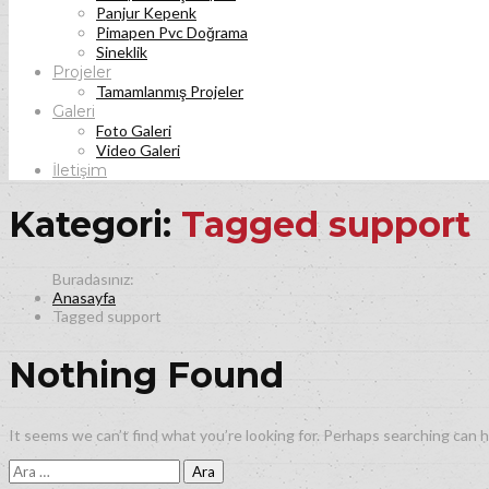
Panjur Kepenk
Pimapen Pvc Doğrama
Sineklik
Projeler
Tamamlanmış Projeler
Galeri
Foto Galeri
Video Galeri
İletişim
Kategori:
Tagged support
Anasayfa
Tagged support
Nothing Found
It seems we can’t find what you’re looking for. Perhaps searching can h
Arama: