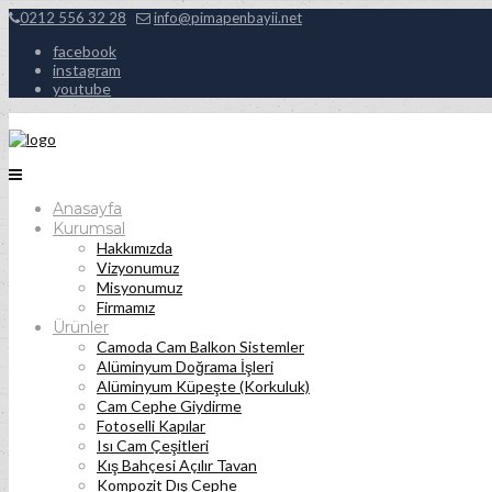
0212 556 32 28
info@pimapenbayii.net
facebook
instagram
youtube
Anasayfa
Kurumsal
Hakkımızda
Vizyonumuz
Misyonumuz
Firmamız
Ürünler
Camoda Cam Balkon Sistemler
Alüminyum Doğrama İşleri
Alüminyum Küpeşte (Korkuluk)
Cam Cephe Giydirme
Fotoselli Kapılar
Isı Cam Çeşitleri
Kış Bahçesi Açılır Tavan
Kompozit Dış Cephe