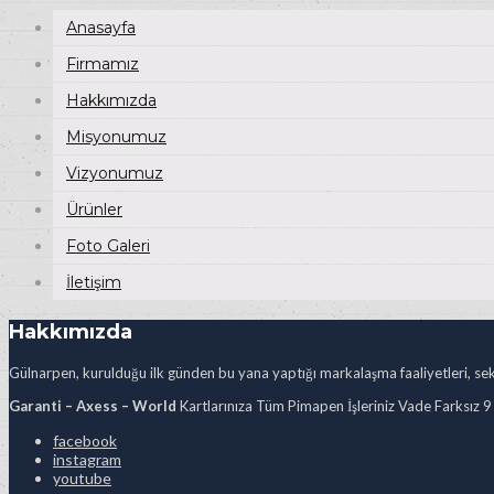
Anasayfa
Firmamız
Hakkımızda
Misyonumuz
Vizyonumuz
Ürünler
Foto Galeri
İletişim
Hakkımızda
Gülnarpen, kurulduğu ilk günden bu yana yaptığı markalaşma faaliyetleri, sekt
Garanti – Axess – World
Kartlarınıza Tüm Pimapen İşleriniz Vade Farksız 9
facebook
instagram
youtube