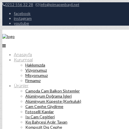
0212 556 32 28
info@pimapenbayii.net
facebook
instagram
youtube
Anasayfa
Kurumsal
Hakkımızda
Vizyonumuz
Misyonumuz
Firmamız
Ürünler
Camoda Cam Balkon Sistemler
Alüminyum Doğrama İşleri
Alüminyum Küpeşte (Korkuluk)
Cam Cephe Giydirme
Fotoselli Kapılar
Isı Cam Çeşitleri
Kış Bahçesi Açılır Tavan
Kompozit Dış Cephe