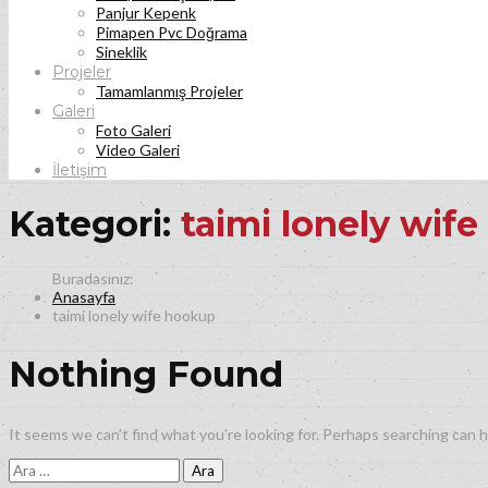
Panjur Kepenk
Pimapen Pvc Doğrama
Sineklik
Projeler
Tamamlanmış Projeler
Galeri
Foto Galeri
Video Galeri
İletişim
Kategori:
taimi lonely wif
Anasayfa
taimi lonely wife hookup
Nothing Found
It seems we can’t find what you’re looking for. Perhaps searching can h
Arama: