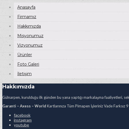
Anasayfa
Firmamız
Hakkımızda
Misyonumuz
Vizyonumuz
Ürünler
Foto Galeri
İletişim
Hakkımızda
Gülnarpen, kurulduğu ilk günden bu yana yaptığı markalaşma faaliyetleri, sekt
Garanti – Axess – World
Kartlarınıza Tüm Pimapen İşleriniz Vade Farksız 9
facebook
instagram
youtube