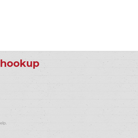
e hookup
elp.