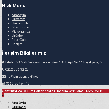
Hızlı Menü
Anasayfa
Firmamız
Hakkımızda
Misyonumuz
Vizyonumuz
Ürünler
Foto Galeri
İletişim
İletişim Bilgilerimiz
İkitelli OSB Mah. Sefaköy Sanayi Sitesi 1Blok Apt.No:15 Başakşehir/İST.
0212 556 32 28
info@pimapenbayii.net
0212 507 64 48
Copyright 2018 Tüm Hakları saklıdır Tasarım Uygulama -
MAVİWEB
Anasayfa
Kurumsal