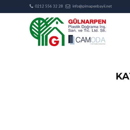
0212 556 32 28
info@pimapenbayii.net
KA