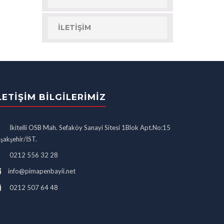
İLETIŞIM
LETIŞIM BILGILERIMIZ
İkitelli OSB Mah. Sefaköy Sanayi Sitesi 1Blok Apt.No:15
şakşehir/İST.
0212 556 32 28
info@pimapenbayii.net
0212 507 64 48