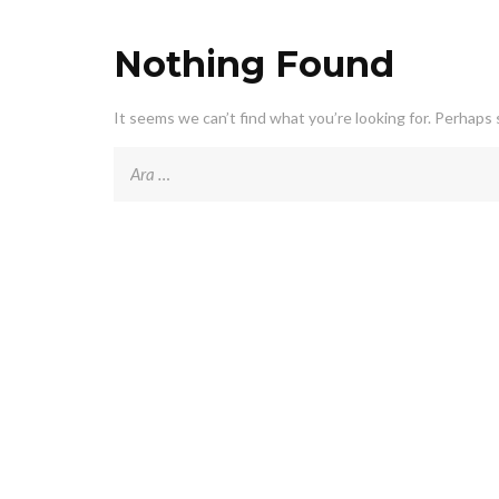
Nothing Found
It seems we can’t find what you’re looking for. Perhaps 
Arama: