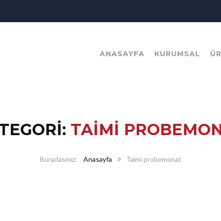
ANASAYFA
KURUMSAL
Ü
TEGORI:
TAIMI PROBEMO
Anasayfa
Taimi probemonat