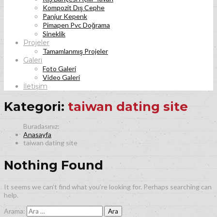
Kompozit Dış Cephe
Panjur Kepenk
Pimapen Pvc Doğrama
Sineklik
Projeler
Tamamlanmış Projeler
Galeri
Foto Galeri
Video Galeri
İletişim
Kategori:
taiwan dating site
Anasayfa
taiwan dating site
Nothing Found
It seems we can’t find what you’re looking for. Perhaps searching can
help.
Arama: