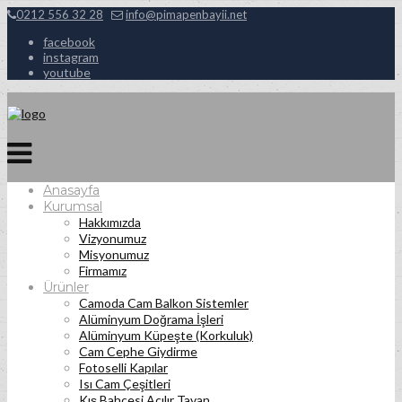
0212 556 32 28
info@pimapenbayii.net
facebook
instagram
youtube
Anasayfa
Kurumsal
Hakkımızda
Vizyonumuz
Misyonumuz
Firmamız
Ürünler
Camoda Cam Balkon Sistemler
Alüminyum Doğrama İşleri
Alüminyum Küpeşte (Korkuluk)
Cam Cephe Giydirme
Fotoselli Kapılar
Isı Cam Çeşitleri
Kış Bahçesi Açılır Tavan