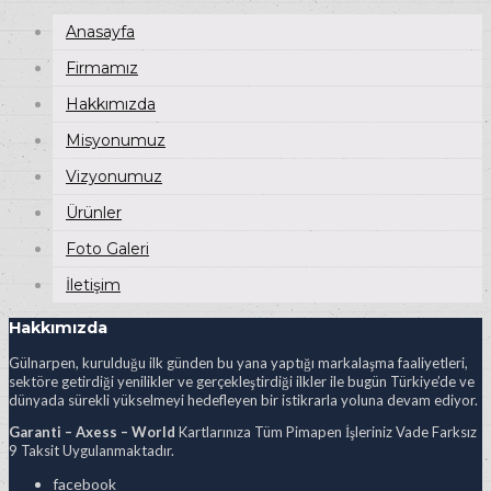
Anasayfa
Firmamız
Hakkımızda
Misyonumuz
Vizyonumuz
Ürünler
Foto Galeri
İletişim
Hakkımızda
Gülnarpen, kurulduğu ilk günden bu yana yaptığı markalaşma faaliyetleri,
sektöre getirdiği yenilikler ve gerçekleştirdiği ilkler ile bugün Türkiye’de ve
dünyada sürekli yükselmeyi hedefleyen bir istikrarla yoluna devam ediyor.
Garanti – Axess – World
Kartlarınıza Tüm Pimapen İşleriniz Vade Farksız
9 Taksit Uygulanmaktadır.
facebook