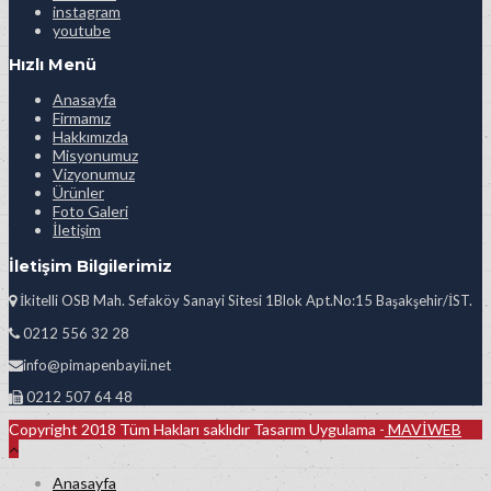
instagram
youtube
Hızlı Menü
Anasayfa
Firmamız
Hakkımızda
Misyonumuz
Vizyonumuz
Ürünler
Foto Galeri
İletişim
İletişim Bilgilerimiz
İkitelli OSB Mah. Sefaköy Sanayi Sitesi 1Blok Apt.No:15 Başakşehir/İST.
0212 556 32 28
info@pimapenbayii.net
0212 507 64 48
Copyright 2018 Tüm Hakları saklıdır Tasarım Uygulama -
MAVİWEB
Anasayfa