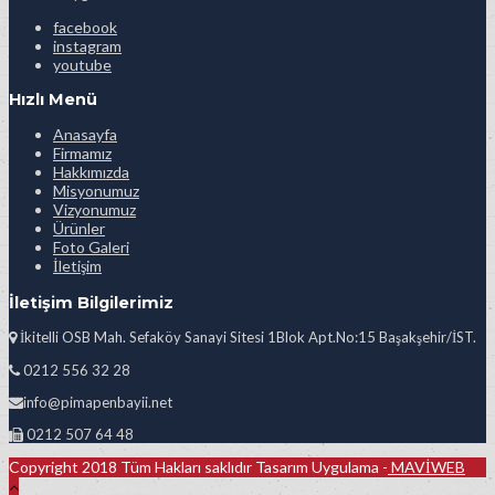
facebook
instagram
youtube
Hızlı Menü
Anasayfa
Firmamız
Hakkımızda
Misyonumuz
Vizyonumuz
Ürünler
Foto Galeri
İletişim
İletişim Bilgilerimiz
İkitelli OSB Mah. Sefaköy Sanayi Sitesi 1Blok Apt.No:15 Başakşehir/İST.
0212 556 32 28
info@pimapenbayii.net
0212 507 64 48
Copyright 2018 Tüm Hakları saklıdır Tasarım Uygulama -
MAVİWEB