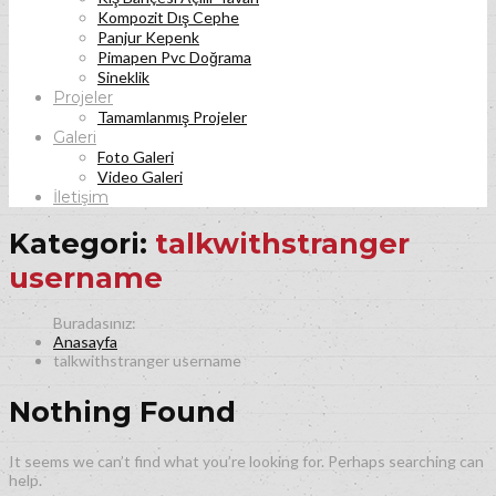
Kompozit Dış Cephe
Panjur Kepenk
Pimapen Pvc Doğrama
Sineklik
Projeler
Tamamlanmış Projeler
Galeri
Foto Galeri
Video Galeri
İletişim
Kategori:
talkwithstranger
username
Anasayfa
talkwithstranger username
Nothing Found
It seems we can’t find what you’re looking for. Perhaps searching can
help.