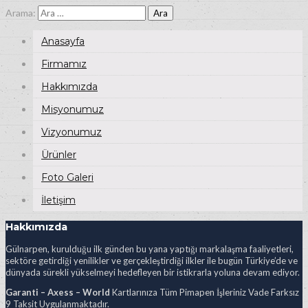
Arama:
Anasayfa
Firmamız
Hakkımızda
Misyonumuz
Vizyonumuz
Ürünler
Foto Galeri
İletişim
Hakkımızda
Gülnarpen, kurulduğu ilk günden bu yana yaptığı markalaşma faaliyetleri,
sektöre getirdiği yenilikler ve gerçekleştirdiği ilkler ile bugün Türkiye’de ve
dünyada sürekli yükselmeyi hedefleyen bir istikrarla yoluna devam ediyor.
Garanti – Axess – World
Kartlarınıza Tüm Pimapen İşleriniz Vade Farksız
9 Taksit Uygulanmaktadır.