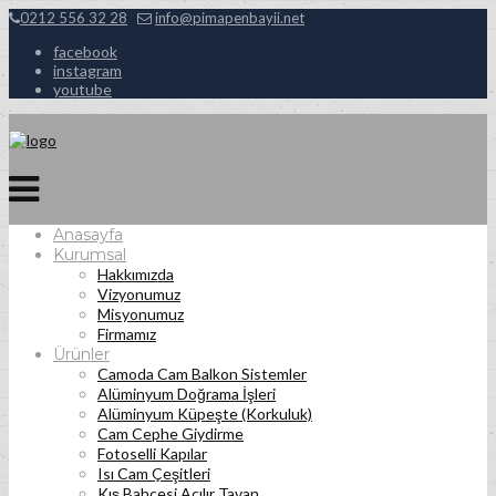
0212 556 32 28
info@pimapenbayii.net
facebook
instagram
youtube
Anasayfa
Kurumsal
Hakkımızda
Vizyonumuz
Misyonumuz
Firmamız
Ürünler
Camoda Cam Balkon Sistemler
Alüminyum Doğrama İşleri
Alüminyum Küpeşte (Korkuluk)
Cam Cephe Giydirme
Fotoselli Kapılar
Isı Cam Çeşitleri
Kış Bahçesi Açılır Tavan