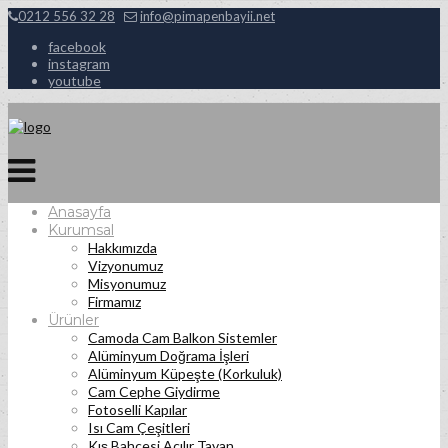
0212 556 32 28
info@pimapenbayii.net
facebook
instagram
youtube
Anasayfa
Kurumsal
Hakkımızda
Vizyonumuz
Misyonumuz
Firmamız
Ürünler
Camoda Cam Balkon Sistemler
Alüminyum Doğrama İşleri
Alüminyum Küpeşte (Korkuluk)
Cam Cephe Giydirme
Fotoselli Kapılar
Isı Cam Çeşitleri
Kış Bahçesi Açılır Tavan