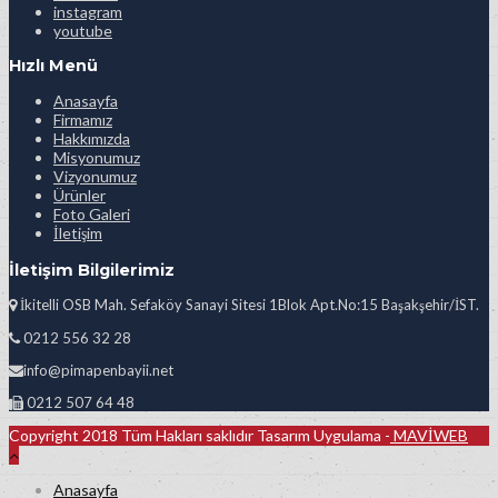
instagram
youtube
Hızlı Menü
Anasayfa
Firmamız
Hakkımızda
Misyonumuz
Vizyonumuz
Ürünler
Foto Galeri
İletişim
İletişim Bilgilerimiz
İkitelli OSB Mah. Sefaköy Sanayi Sitesi 1Blok Apt.No:15 Başakşehir/İST.
0212 556 32 28
info@pimapenbayii.net
0212 507 64 48
Copyright 2018 Tüm Hakları saklıdır Tasarım Uygulama -
MAVİWEB
Anasayfa