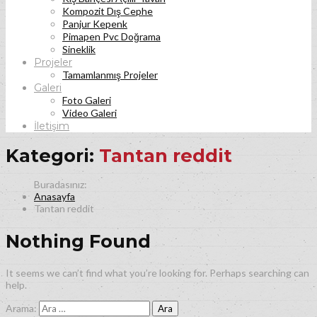
Kompozit Dış Cephe
Panjur Kepenk
Pimapen Pvc Doğrama
Sineklik
Projeler
Tamamlanmış Projeler
Galeri
Foto Galeri
Video Galeri
İletişim
Kategori:
Tantan reddit
Anasayfa
Tantan reddit
Nothing Found
It seems we can’t find what you’re looking for. Perhaps searching can
help.
Arama: