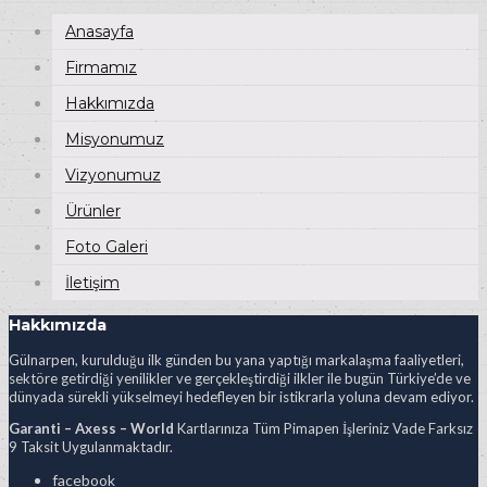
Anasayfa
Firmamız
Hakkımızda
Misyonumuz
Vizyonumuz
Ürünler
Foto Galeri
İletişim
Hakkımızda
Gülnarpen, kurulduğu ilk günden bu yana yaptığı markalaşma faaliyetleri,
sektöre getirdiği yenilikler ve gerçekleştirdiği ilkler ile bugün Türkiye’de ve
dünyada sürekli yükselmeyi hedefleyen bir istikrarla yoluna devam ediyor.
Garanti – Axess – World
Kartlarınıza Tüm Pimapen İşleriniz Vade Farksız
9 Taksit Uygulanmaktadır.
facebook