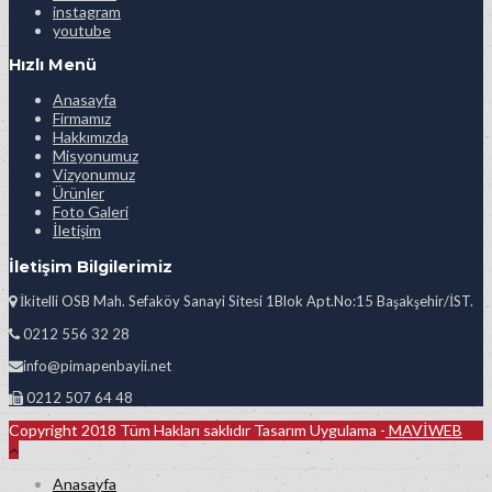
instagram
youtube
Hızlı Menü
Anasayfa
Firmamız
Hakkımızda
Misyonumuz
Vizyonumuz
Ürünler
Foto Galeri
İletişim
İletişim Bilgilerimiz
İkitelli OSB Mah. Sefaköy Sanayi Sitesi 1Blok Apt.No:15 Başakşehir/İST.
0212 556 32 28
info@pimapenbayii.net
0212 507 64 48
Copyright 2018 Tüm Hakları saklıdır Tasarım Uygulama -
MAVİWEB
Anasayfa