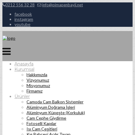
0212 556 32 28
info@pimapenbayii.net
facebook
instagram
youtube
Anasayfa
Kurumsal
Hakkımızda
Vizyonumuz
Misyonumuz
Firmamız
Ürünler
Camoda Cam Balkon Sistemler
Alüminyum Doğrama İşleri
Alüminyum Küpeşte (Korkuluk)
Cam Cephe Giydirme
Fotoselli Kapılar
Isı Cam Çeşitleri
Kış Bahçesi Açılır Tavan