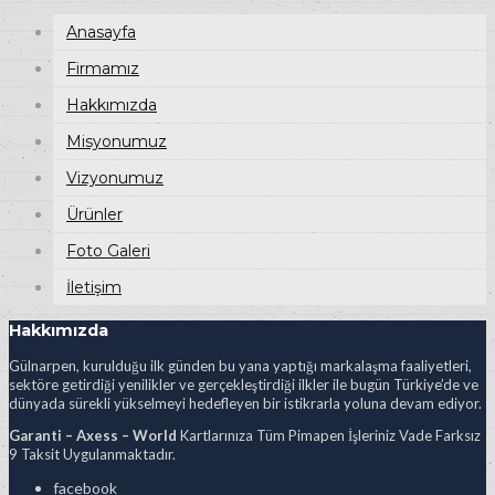
Anasayfa
Firmamız
Hakkımızda
Misyonumuz
Vizyonumuz
Ürünler
Foto Galeri
İletişim
Hakkımızda
Gülnarpen, kurulduğu ilk günden bu yana yaptığı markalaşma faaliyetleri,
sektöre getirdiği yenilikler ve gerçekleştirdiği ilkler ile bugün Türkiye’de ve
dünyada sürekli yükselmeyi hedefleyen bir istikrarla yoluna devam ediyor.
Garanti – Axess – World
Kartlarınıza Tüm Pimapen İşleriniz Vade Farksız
9 Taksit Uygulanmaktadır.
facebook