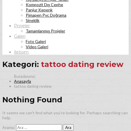
Kompozit Dış Cephe
Panjur Kepenk
Pimapen Pvc Doğrama
Sineklik
Projeler
Tamamlanmış Projeler
Galeri
Foto Galeri
Video Galeri
İletişim
Kategori:
tattoo dating review
Anasayfa
tattoo dating review
Nothing Found
It seems we can’t find what you’re looking for. Perhaps searching can
help.
Arama: