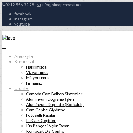
0212 556 32 28
info@pimapenbayii.net
facebook
instagram
youtube
Anasayfa
Kurumsal
Hakkımızda
Vizyonumuz
Misyonumuz
Firmamız
Ürünler
Camoda Cam Balkon Sistemler
Alüminyum Doğrama İşleri
Alüminyum Küpeşte (Korkuluk)
Cam Cephe Giydirme
Fotoselli Kapılar
Isı Cam Çeşitleri
Kış Bahçesi Açılır Tavan
Kompozit Dış Cephe