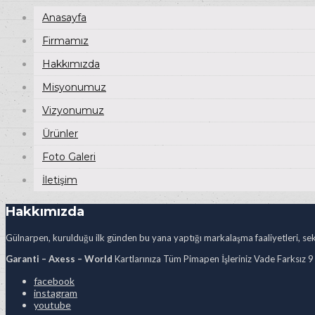
Anasayfa
Firmamız
Hakkımızda
Misyonumuz
Vizyonumuz
Ürünler
Foto Galeri
İletişim
Hakkımızda
Gülnarpen, kurulduğu ilk günden bu yana yaptığı markalaşma faaliyetleri, sekt
Garanti – Axess – World
Kartlarınıza Tüm Pimapen İşleriniz Vade Farksız 9
facebook
instagram
youtube