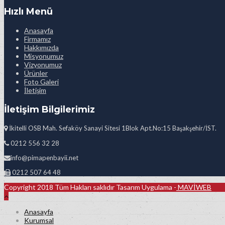
Hızlı Menü
Anasayfa
Firmamız
Hakkımızda
Misyonumuz
Vizyonumuz
Ürünler
Foto Galeri
İletişim
İletişim Bilgilerimiz
İkitelli OSB Mah. Sefaköy Sanayi Sitesi 1Blok Apt.No:15 Başakşehir/İST.
0212 556 32 28
info@pimapenbayii.net
0212 507 64 48
Copyright 2018 Tüm Hakları saklıdır Tasarım Uygulama -
MAVİWEB
Anasayfa
Kurumsal