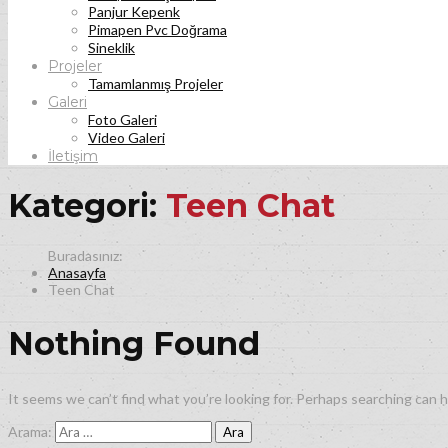
Panjur Kepenk
Pimapen Pvc Doğrama
Sineklik
Projeler
Tamamlanmış Projeler
Galeri
Foto Galeri
Video Galeri
İletişim
Kategori:
Teen Chat
Anasayfa
Teen Chat
Nothing Found
It seems we can’t find what you’re looking for. Perhaps searching can h
Arama: