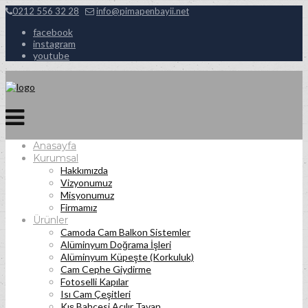
0212 556 32 28
info@pimapenbayii.net
facebook
instagram
youtube
Anasayfa
Kurumsal
Hakkımızda
Vizyonumuz
Misyonumuz
Firmamız
Ürünler
Camoda Cam Balkon Sistemler
Alüminyum Doğrama İşleri
Alüminyum Küpeşte (Korkuluk)
Cam Cephe Giydirme
Fotoselli Kapılar
Isı Cam Çeşitleri
Kış Bahçesi Açılır Tavan