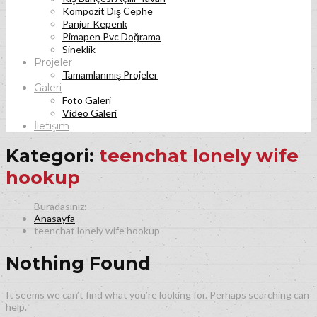
Kompozit Dış Cephe
Panjur Kepenk
Pimapen Pvc Doğrama
Sineklik
Projeler
Tamamlanmış Projeler
Galeri
Foto Galeri
Video Galeri
İletişim
Kategori:
teenchat lonely wife
hookup
Anasayfa
teenchat lonely wife hookup
Nothing Found
It seems we can’t find what you’re looking for. Perhaps searching can
help.