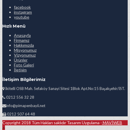
facebook
instagram
youtube
Hızlı Menü
Anasayfa
Firmamız
Hakkımızda
Misyonumuz
Vizyonumuz
Ürünler
Foto Galeri
İletişim
İletişim Bilgilerimiz
İkitelli OSB Mah. Sefaköy Sanayi Sitesi 1Blok Apt.No:15 Başakşehir/İST.
0212 556 32 28
info@pimapenbayii.net
0212 507 64 48
Copyright 2018 Tüm Hakları saklıdır Tasarım Uygulama -
MAVİWEB