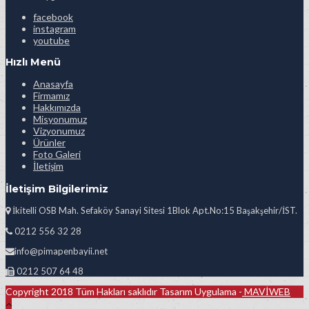
facebook
instagram
youtube
Hızlı Menü
Anasayfa
Firmamız
Hakkımızda
Misyonumuz
Vizyonumuz
Ürünler
Foto Galeri
İletişim
İletişim Bilgilerimiz
İkitelli OSB Mah. Sefaköy Sanayi Sitesi 1Blok Apt.No:15 Başakşehir/İST.
0212 556 32 28
info@pimapenbayii.net
0212 507 64 48
Copyright 2018 Tüm Hakları saklıdır Tasarım Uygulama -
MAVİWEB