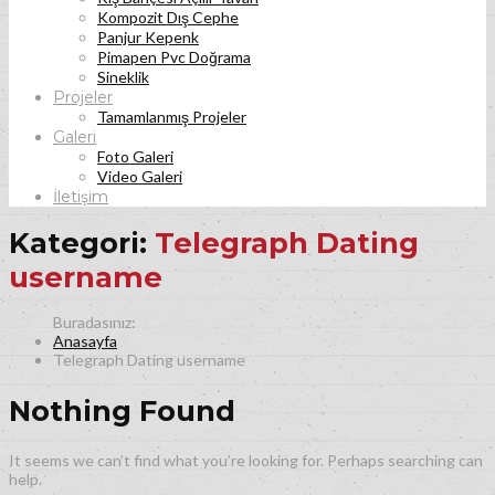
Kompozit Dış Cephe
Panjur Kepenk
Pimapen Pvc Doğrama
Sineklik
Projeler
Tamamlanmış Projeler
Galeri
Foto Galeri
Video Galeri
İletişim
Kategori:
Telegraph Dating
username
Anasayfa
Telegraph Dating username
Nothing Found
It seems we can’t find what you’re looking for. Perhaps searching can
help.