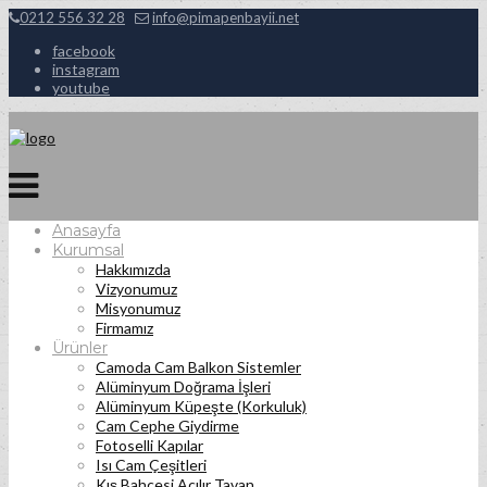
0212 556 32 28
info@pimapenbayii.net
facebook
instagram
youtube
Anasayfa
Kurumsal
Hakkımızda
Vizyonumuz
Misyonumuz
Firmamız
Ürünler
Camoda Cam Balkon Sistemler
Alüminyum Doğrama İşleri
Alüminyum Küpeşte (Korkuluk)
Cam Cephe Giydirme
Fotoselli Kapılar
Isı Cam Çeşitleri
Kış Bahçesi Açılır Tavan