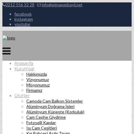
0212 556 32 28
info@pimapenbayii.net
facebook
instagram
youtube
Anasayfa
Kurumsal
Hakkımızda
Vizyonumuz
Misyonumuz
Firmamız
Ürünler
Camoda Cam Balkon Sistemler
Alüminyum Doğrama İşleri
Alüminyum Küpeşte (Korkuluk)
Cam Cephe Giydirme
Fotoselli Kapılar
Isı Cam Çeşitleri
Kış Bahçesi Açılır Tavan