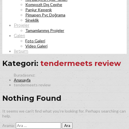
Kompozit Dış Cephe
Panjur Kepenk
Pimapen Pvc Doğrama
Sineklik
Projeler
Tamamlanmış Projeler
Galeri
Foto Galeri
Video Galeri
İletişim
Kategori:
tendermeets review
Anasayfa
tendermeets review
Nothing Found
It seems we can’t find what you’re looking for. Perhaps searching can
help.
Arama: