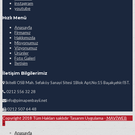
instagram
youtube
Hızlı Menü
Anasayfa
Firmamız
Hakkımızda
Misyonumuz
Vizyonumuz
Ürünler
Foto Galeri
İletişim
İletişim Bilgilerimiz
İkitelli OSB Mah. Sefaköy Sanayi Sitesi 1Blok Apt.No:15 Başakşehir/İST.
0212 556 32 28
info@pimapenbayii.net
0212 507 64 48
Copyright 2018 Tüm Hakları saklıdır Tasarım Uygulama -
MAVİWEB
Anasayfa