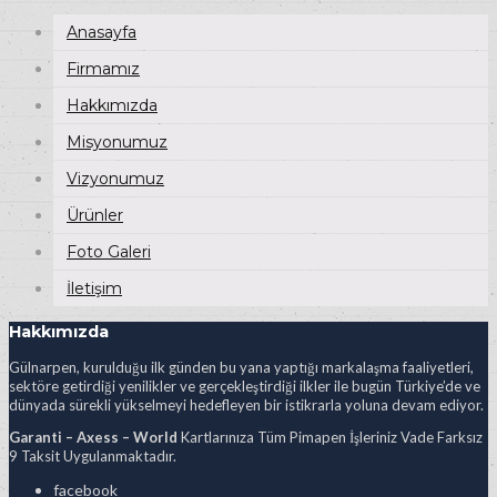
Anasayfa
Firmamız
Hakkımızda
Misyonumuz
Vizyonumuz
Ürünler
Foto Galeri
İletişim
Hakkımızda
Gülnarpen, kurulduğu ilk günden bu yana yaptığı markalaşma faaliyetleri,
sektöre getirdiği yenilikler ve gerçekleştirdiği ilkler ile bugün Türkiye’de ve
dünyada sürekli yükselmeyi hedefleyen bir istikrarla yoluna devam ediyor.
Garanti – Axess – World
Kartlarınıza Tüm Pimapen İşleriniz Vade Farksız
9 Taksit Uygulanmaktadır.
facebook