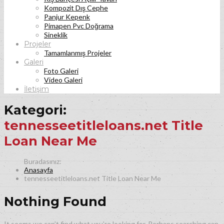
Kompozit Dış Cephe
Panjur Kepenk
Pimapen Pvc Doğrama
Sineklik
Projeler
Tamamlanmış Projeler
Galeri
Foto Galeri
Video Galeri
İletişim
Kategori:
tennesseetitleloans.net Title
Loan Near Me
Anasayfa
tennesseetitleloans.net Title Loan Near Me
Nothing Found
It seems we can’t find what you’re looking for. Perhaps searching can