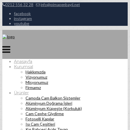
0212 556 32 28
info@pimapenbayii.net
facebook
instagram
youtube
Anasayfa
Kurumsal
Hakkımızda
Vizyonumuz
Misyonumuz
Firmamız
Ürünler
Camoda Cam Balkon Sistemler
Alüminyum Doğrama İşleri
Alüminyum Küpeşte (Korkuluk)
Cam Cephe Giydirme
Fotoselli Kapılar
Isı Cam Çeşitleri
Kış Bahçesi Açılır Tavan