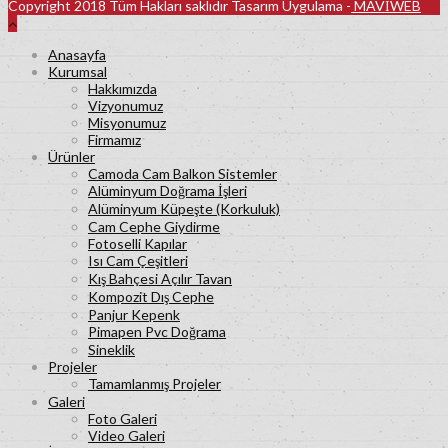
Copyright 2018 Tüm Hakları saklıdır Tasarım Uygulama -
MAVİWEB
Anasayfa
Kurumsal
Hakkımızda
Vizyonumuz
Misyonumuz
Firmamız
Ürünler
Camoda Cam Balkon Sistemler
Alüminyum Doğrama İşleri
Alüminyum Küpeşte (Korkuluk)
Cam Cephe Giydirme
Fotoselli Kapılar
Isı Cam Çeşitleri
Kış Bahçesi Açılır Tavan
Kompozit Dış Cephe
Panjur Kepenk
Pimapen Pvc Doğrama
Sineklik
Projeler
Tamamlanmış Projeler
Galeri
Foto Galeri
Video Galeri