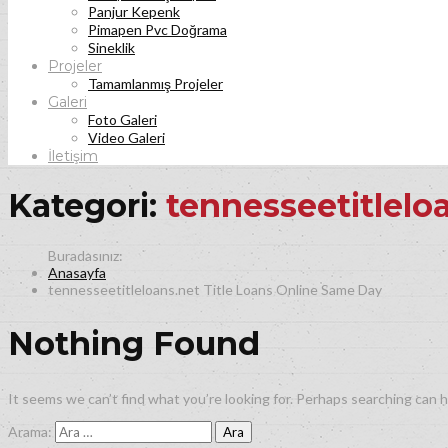
Panjur Kepenk
Pimapen Pvc Doğrama
Sineklik
Projeler
Tamamlanmış Projeler
Galeri
Foto Galeri
Video Galeri
İletişim
Kategori:
tennesseetitlelo
Anasayfa
tennesseetitleloans.net Title Loans Online Same Day
Nothing Found
It seems we can’t find what you’re looking for. Perhaps searching can h
Arama: