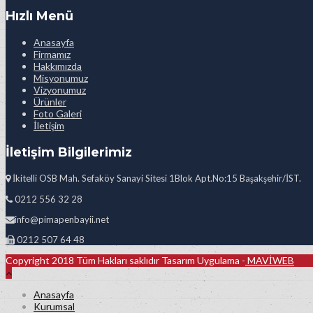
Hızlı Menü
Anasayfa
Firmamız
Hakkımızda
Misyonumuz
Vizyonumuz
Ürünler
Foto Galeri
İletişim
İletişim Bilgilerimiz
İkitelli OSB Mah. Sefaköy Sanayi Sitesi 1Blok Apt.No:15 Başakşehir/İST.
0212 556 32 28
info@pimapenbayii.net
0212 507 64 48
Copyright 2018 Tüm Hakları saklıdır Tasarım Uygulama -
MAVİWEB
Anasayfa
Kurumsal