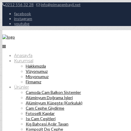
0212 556 32 28
info@pimapenbayii.net
facebook
instagram
youtube
Anasayfa
Kurumsal
Hakkımızda
Vizyonumuz
Misyonumuz
Firmamız
Ürünler
Camoda Cam Balkon Sistemler
Alüminyum Doğrama İşleri
Alüminyum Küpeşte (Korkuluk)
Cam Cephe Giydirme
Fotoselli Kapılar
Isı Cam Çeşitleri
Kış Bahçesi Açılır Tavan
Kompozit Dış Cephe