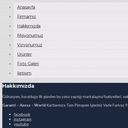
Anasayfa
Firmamız
Hakkımızda
Misyonumuz
Vizyonumuz
Ürünler
Foto Galeri
İletişim
Hakkımızda
Gülnarpen, kurulduğu ilk günden bu yana yaptığı markalaşma faaliyetleri, sekt
Garanti – Axess – World
Kartlarınıza Tüm Pimapen İşleriniz Vade Farksız 9
facebook
instagram
youtube