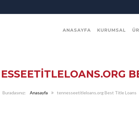
ANASAYFA
KURUMSAL
Ü
ESSEETITLELOANS.ORG BE
Anasayfa
tennesseetitleloans.org Best Title Loans