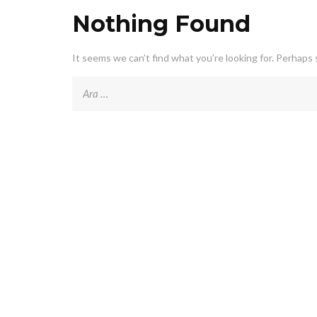
Nothing Found
It seems we can’t find what you’re looking for. Perhaps 
Arama: