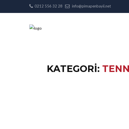
0212 556 32 28
info@pimapenbayii.net
KATEGORI:
TENN