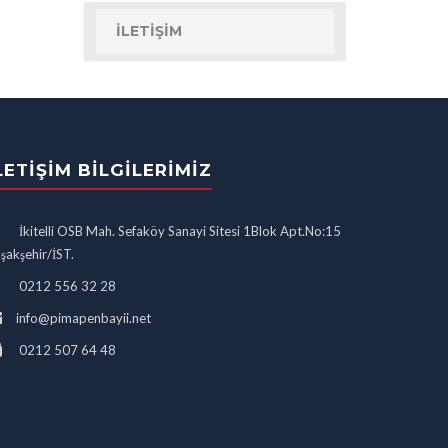
İLETIŞIM
LETIŞIM BILGILERIMIZ
İkitelli OSB Mah. Sefaköy Sanayi Sitesi 1Blok Apt.No:15
şakşehir/İST.
0212 556 32 28
info@pimapenbayii.net
0212 507 64 48