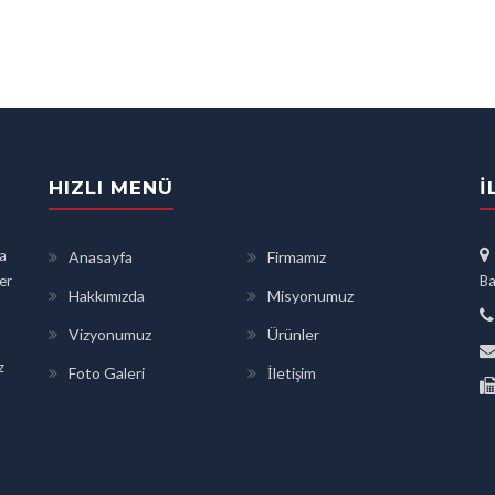
HIZLI MENÜ
İ
a
Anasayfa
Firmamız
ler
Ba
Hakkımızda
Misyonumuz
Vizyonumuz
Ürünler
z
Foto Galeri
İletişim