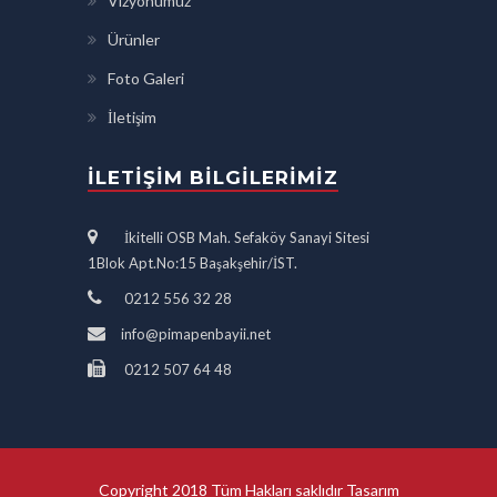
Vizyonumuz
Ürünler
Foto Galeri
İletişim
İLETIŞIM BILGILERIMIZ
İkitelli OSB Mah. Sefaköy Sanayi Sitesi
1Blok Apt.No:15 Başakşehir/İST.
0212 556 32 28
info@pimapenbayii.net
0212 507 64 48
Copyright 2018 Tüm Hakları saklıdır Tasarım