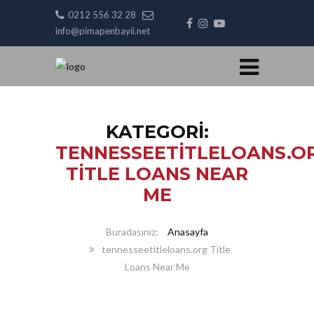
0212 556 32 28
info@pimapenbayii.net
KATEGORI:
TENNESSEETITLELOANS.O
TITLE LOANS NEAR
ME
Anasayfa
tennesseetitleloans.org Title
Loans Near Me