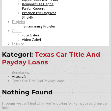
Kompozit Dış Cephe
Panjur Kepenk
Pimapen Pvc Doğrama
Sineklik
Projeler
Tamamlanmış Projeler
Galeri
Foto Galeri
Video Galeri
İletişim
Kategori:
Texas Car Title And
Payday Loans
Anasayfa
Texas Car Title And Payday Loans
Nothing Found
It seems we can’t find what you’re looking for. Perhaps searching can
help.