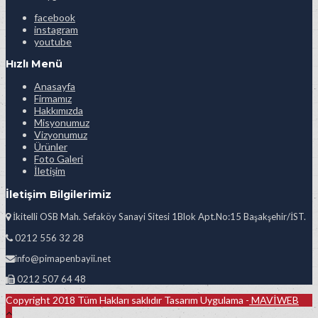
facebook
instagram
youtube
Hızlı Menü
Anasayfa
Firmamız
Hakkımızda
Misyonumuz
Vizyonumuz
Ürünler
Foto Galeri
İletişim
İletişim Bilgilerimiz
İkitelli OSB Mah. Sefaköy Sanayi Sitesi 1Blok Apt.No:15 Başakşehir/İST.
0212 556 32 28
info@pimapenbayii.net
0212 507 64 48
Copyright 2018 Tüm Hakları saklıdır Tasarım Uygulama -
MAVİWEB