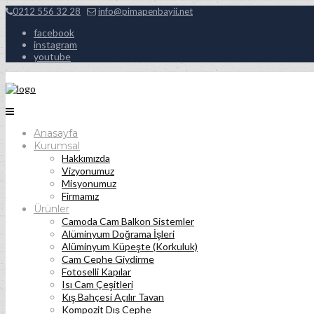
0212 556 32 28
info@pimapenbayii.net
facebook
instagram
youtube
Anasayfa
Kurumsal
Hakkımızda
Vizyonumuz
Misyonumuz
Firmamız
Ürünler
Camoda Cam Balkon Sistemler
Alüminyum Doğrama İşleri
Alüminyum Küpeşte (Korkuluk)
Cam Cephe Giydirme
Fotoselli Kapılar
Isı Cam Çeşitleri
Kış Bahçesi Açılır Tavan
Kompozit Dış Cephe