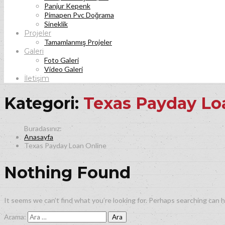
Panjur Kepenk
Pimapen Pvc Doğrama
Sineklik
Projeler
Tamamlanmış Projeler
Galeri
Foto Galeri
Video Galeri
İletişim
Kategori:
Texas Payday Lo
Anasayfa
Texas Payday Loan Online
Nothing Found
It seems we can’t find what you’re looking for. Perhaps searching can h
Arama: