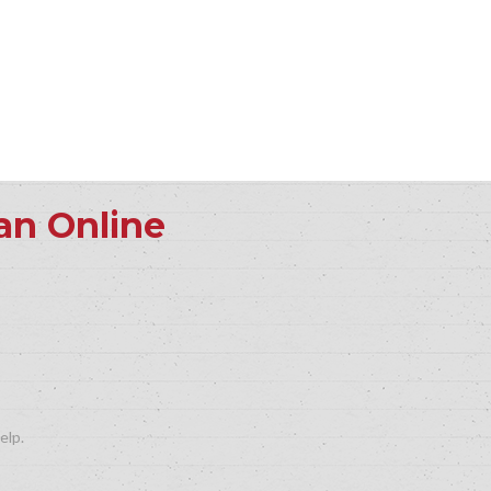
an Online
elp.