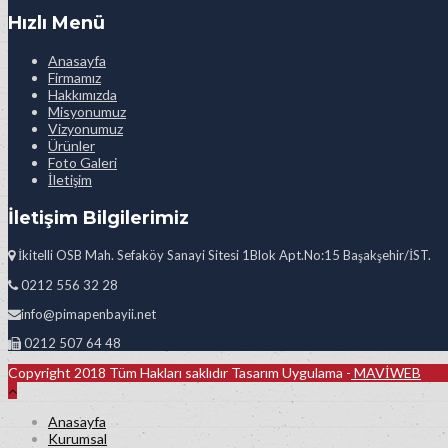
Hızlı Menü
Anasayfa
Firmamız
Hakkımızda
Misyonumuz
Vizyonumuz
Ürünler
Foto Galeri
İletişim
İletişim Bilgilerimiz
İkitelli OSB Mah. Sefaköy Sanayi Sitesi 1Blok Apt.No:15 Başakşehir/İST.
0212 556 32 28
info@pimapenbayii.net
0212 507 64 48
Copyright 2018 Tüm Hakları saklıdır Tasarım Uygulama -
MAVİWEB
Anasayfa
Kurumsal