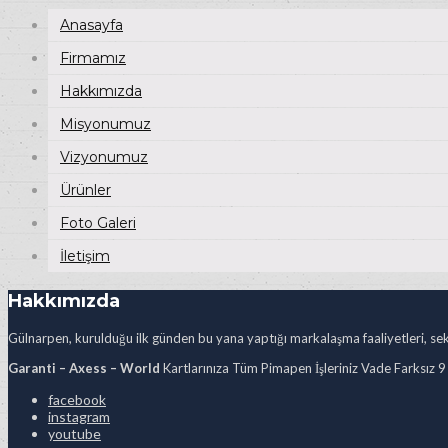
Anasayfa
Firmamız
Hakkımızda
Misyonumuz
Vizyonumuz
Ürünler
Foto Galeri
İletişim
Hakkımızda
Gülnarpen, kurulduğu ilk günden bu yana yaptığı markalaşma faaliyetleri, sekt
Garanti – Axess – World
Kartlarınıza Tüm Pimapen İşleriniz Vade Farksız 9
facebook
instagram
youtube