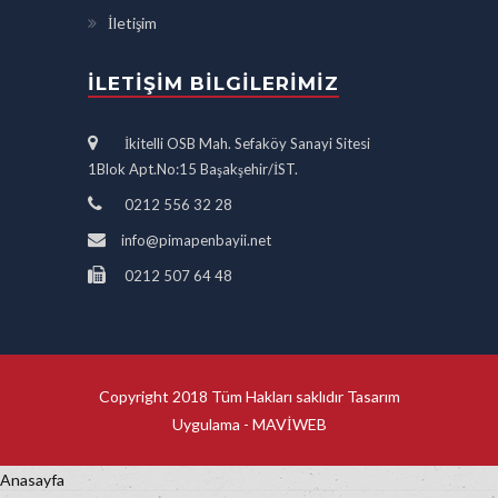
İletişim
İLETIŞIM BILGILERIMIZ
İkitelli OSB Mah. Sefaköy Sanayi Sitesi
1Blok Apt.No:15 Başakşehir/İST.
0212 556 32 28
info@pimapenbayii.net
0212 507 64 48
Copyright 2018 Tüm Hakları saklıdır Tasarım
Uygulama -
MAVİWEB
Anasayfa