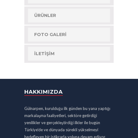
ÜRÜNLER
FOTO GALERI
İLETIŞIM
HAKKIMIZDA
Gülnarpen, kurulduğu ilk günden bu yana yaptığı
markalaşma faaliyetleri, sektöre getirdiği
yenilikler ve gerçekleştirdiği ilkler ile bugün
Türkiye’de ve dünyada sürekli yükselmeyi
hedefleyen bir istikrarla yoluna devam ediyor.