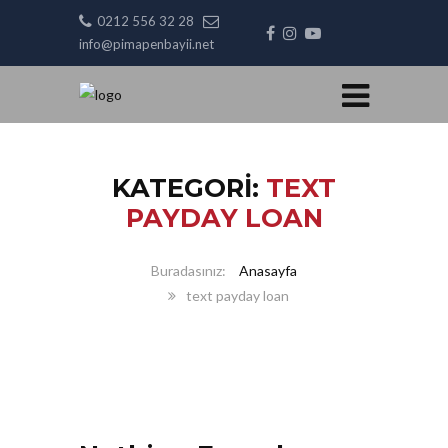
0212 556 32 28
info@pimapenbayii.net
KATEGORI:
TEXT
PAYDAY LOAN
Anasayfa
text payday loan