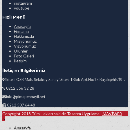
instagram
youtube
Hızlı Menü
Anasayfa
Firmamız
Hakkımızda
Misyonumuz
Vizyonumuz
Ürünler
Foto Galeri
İletişim
İletişim Bilgilerimiz
İkitelli OSB Mah. Sefaköy Sanayi Sitesi 1Blok Apt.No:15 Başakşehir/İST.
0212 556 32 28
info@pimapenbayii.net
0212 507 64 48
Copyright 2018 Tüm Hakları saklıdır Tasarım Uygulama -
MAVİWEB
Anasayfa