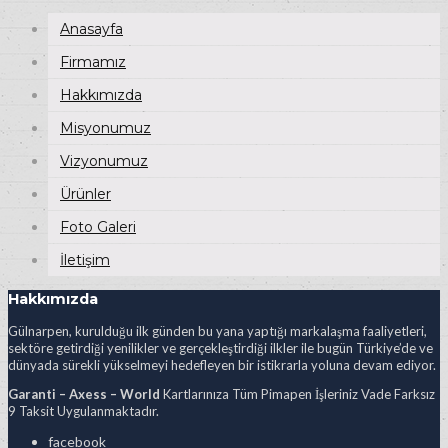
Anasayfa
Firmamız
Hakkımızda
Misyonumuz
Vizyonumuz
Ürünler
Foto Galeri
İletişim
Hakkımızda
Gülnarpen, kurulduğu ilk günden bu yana yaptığı markalaşma faaliyetleri,
sektöre getirdiği yenilikler ve gerçekleştirdiği ilkler ile bugün Türkiye’de ve
dünyada sürekli yükselmeyi hedefleyen bir istikrarla yoluna devam ediyor.
Garanti – Axess – World
Kartlarınıza Tüm Pimapen İşleriniz Vade Farksız
9 Taksit Uygulanmaktadır.
facebook