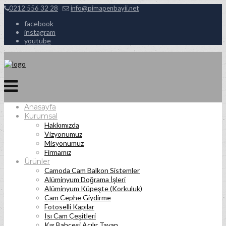
0212 556 32 28
info@pimapenbayii.net
facebook
instagram
youtube
Anasayfa
Kurumsal
Hakkımızda
Vizyonumuz
Misyonumuz
Firmamız
Ürünler
Camoda Cam Balkon Sistemler
Alüminyum Doğrama İşleri
Alüminyum Küpeşte (Korkuluk)
Cam Cephe Giydirme
Fotoselli Kapılar
Isı Cam Çeşitleri
Kış Bahçesi Açılır Tavan