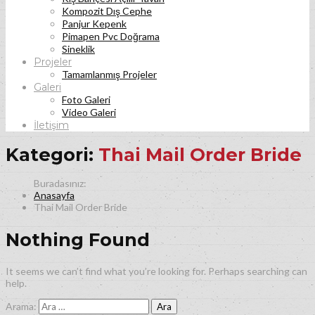
Kompozit Dış Cephe
Panjur Kepenk
Pimapen Pvc Doğrama
Sineklik
Projeler
Tamamlanmış Projeler
Galeri
Foto Galeri
Video Galeri
İletişim
Kategori:
Thai Mail Order Bride
Anasayfa
Thai Mail Order Bride
Nothing Found
It seems we can’t find what you’re looking for. Perhaps searching can
help.
Arama: