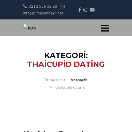
0212 556 32 28
info@pimapenbayii.net
KATEGORI:
THAICUPID DATING
Anasayfa
thaicupid dating