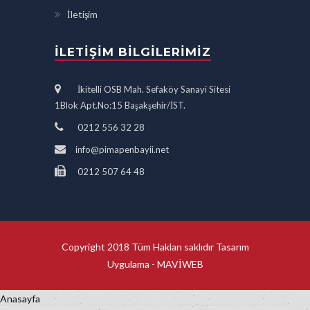
İletişim
İLETIŞIM BILGILERIMIZ
İkitelli OSB Mah. Sefaköy Sanayi Sitesi
1Blok Apt.No:15 Başakşehir/İST.
0212 556 32 28
info@pimapenbayii.net
0212 507 64 48
Copyright 2018 Tüm Hakları saklıdır Tasarım
Uygulama -
MAVİWEB
Anasayfa