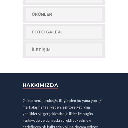
ÜRÜNLER
FOTO GALERI
İLETIŞIM
HAKKIMIZDA
Gülnarpen, kurulduğu ilk günden bu yana yaptığı
markalaşma faaliyetleri, sektöre getirdiği
yenilikler ve gerçekleştirdiği ilkler ile bugün
Türkiye’de ve dünyada sürekli yükselmeyi
hedefleyen bir istikrarla yoluna devam ediyor.