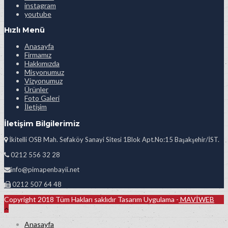
instagram
youtube
Hızlı Menü
Anasayfa
Firmamız
Hakkımızda
Misyonumuz
Vizyonumuz
Ürünler
Foto Galeri
İletişim
İletişim Bilgilerimiz
İkitelli OSB Mah. Sefaköy Sanayi Sitesi 1Blok Apt.No:15 Başakşehir/İST.
0212 556 32 28
info@pimapenbayii.net
0212 507 64 48
Copyright 2018 Tüm Hakları saklıdır Tasarım Uygulama -
MAVİWEB
Anasayfa