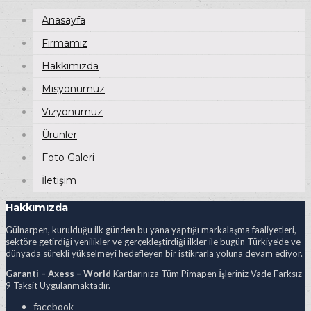
Anasayfa
Firmamız
Hakkımızda
Misyonumuz
Vizyonumuz
Ürünler
Foto Galeri
İletişim
Hakkımızda
Gülnarpen, kurulduğu ilk günden bu yana yaptığı markalaşma faaliyetleri,
sektöre getirdiği yenilikler ve gerçekleştirdiği ilkler ile bugün Türkiye’de ve
dünyada sürekli yükselmeyi hedefleyen bir istikrarla yoluna devam ediyor.
Garanti – Axess – World
Kartlarınıza Tüm Pimapen İşleriniz Vade Farksız
9 Taksit Uygulanmaktadır.
facebook