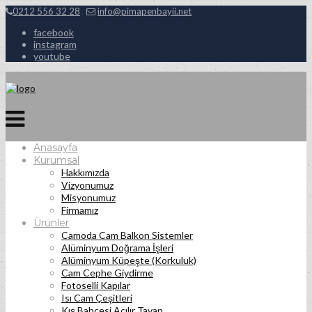
0212 556 32 28
info@pimapenbayii.net
facebook
instagram
youtube
Anasayfa
Kurumsal
Hakkımızda
Vizyonumuz
Misyonumuz
Firmamız
Ürünler
Camoda Cam Balkon Sistemler
Alüminyum Doğrama İşleri
Alüminyum Küpeşte (Korkuluk)
Cam Cephe Giydirme
Fotoselli Kapılar
Isı Cam Çeşitleri
Kış Bahçesi Açılır Tavan