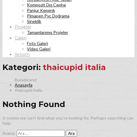
Kompozit Dış Cephe
Panjur Kepenk
Pimapen Pvc Doğrama
Sineklik
Projeler
Tamamlanmış Projeler
Galeri
Foto Galeri
Video Galeri
İletişim
Kategori:
thaicupid italia
Anasayfa
thaicupid italia
Nothing Found
It seems we can’t find what you’re looking for. Perhaps searching can
help.
Arama: