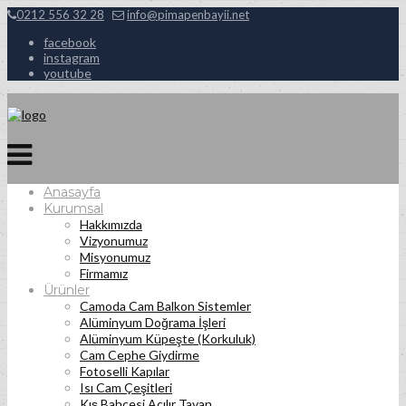
0212 556 32 28
info@pimapenbayii.net
facebook
instagram
youtube
Anasayfa
Kurumsal
Hakkımızda
Vizyonumuz
Misyonumuz
Firmamız
Ürünler
Camoda Cam Balkon Sistemler
Alüminyum Doğrama İşleri
Alüminyum Küpeşte (Korkuluk)
Cam Cephe Giydirme
Fotoselli Kapılar
Isı Cam Çeşitleri
Kış Bahçesi Açılır Tavan