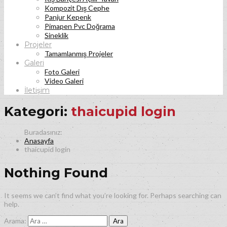
Kompozit Dış Cephe
Panjur Kepenk
Pimapen Pvc Doğrama
Sineklik
Projeler
Tamamlanmış Projeler
Galeri
Foto Galeri
Video Galeri
İletişim
Kategori:
thaicupid login
Anasayfa
thaicupid login
Nothing Found
It seems we can’t find what you’re looking for. Perhaps searching can
help.
Arama: