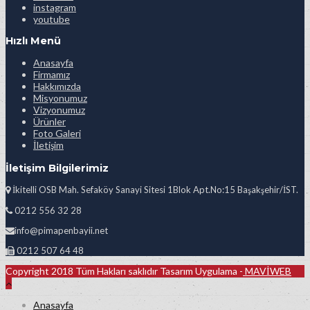
instagram
youtube
Hızlı Menü
Anasayfa
Firmamız
Hakkımızda
Misyonumuz
Vizyonumuz
Ürünler
Foto Galeri
İletişim
İletişim Bilgilerimiz
İkitelli OSB Mah. Sefaköy Sanayi Sitesi 1Blok Apt.No:15 Başakşehir/İST.
0212 556 32 28
info@pimapenbayii.net
0212 507 64 48
Copyright 2018 Tüm Hakları saklıdır Tasarım Uygulama -
MAVİWEB
Anasayfa