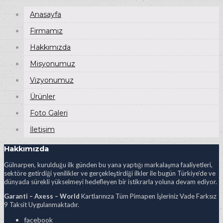
Anasayfa
Firmamız
Hakkımızda
Misyonumuz
Vizyonumuz
Ürünler
Foto Galeri
İletişim
Hakkımızda
Gülnarpen, kurulduğu ilk günden bu yana yaptığı markalaşma faaliyetleri,
sektöre getirdiği yenilikler ve gerçekleştirdiği ilkler ile bugün Türkiye’de ve
dünyada sürekli yükselmeyi hedefleyen bir istikrarla yoluna devam ediyor.
Garanti – Axess – World
Kartlarınıza Tüm Pimapen İşleriniz Vade Farksız
9 Taksit Uygulanmaktadır.
facebook