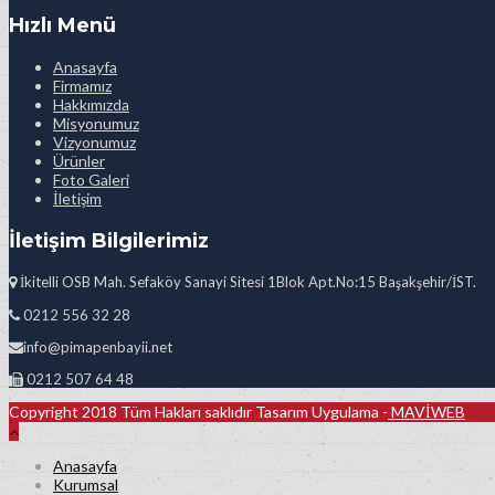
Hızlı Menü
Anasayfa
Firmamız
Hakkımızda
Misyonumuz
Vizyonumuz
Ürünler
Foto Galeri
İletişim
İletişim Bilgilerimiz
İkitelli OSB Mah. Sefaköy Sanayi Sitesi 1Blok Apt.No:15 Başakşehir/İST.
0212 556 32 28
info@pimapenbayii.net
0212 507 64 48
Copyright 2018 Tüm Hakları saklıdır Tasarım Uygulama -
MAVİWEB
Anasayfa
Kurumsal