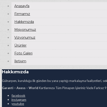
Anasayfa
Firmamız
Hakkımızda
Misyonumuz
Vizyonumuz
Ürünler
Foto Galeri
İletişim
Hakkımızda
Gülnarpen, kurulduğu ilk günden bu yana yaptığı markalaşma faaliyetleri, sekt
Garanti – Axess – World
Kartlarınıza Tüm Pimapen İşleriniz Vade Farksız 9
facebook
instagram
youtube