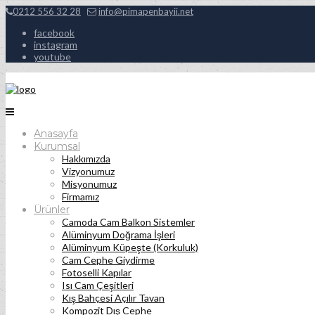
0212 556 32 28
info@pimapenbayii.net
facebook
instagram
youtube
Anasayfa
Kurumsal
Hakkımızda
Vizyonumuz
Misyonumuz
Firmamız
Ürünler
Camoda Cam Balkon Sistemler
Alüminyum Doğrama İşleri
Alüminyum Küpeşte (Korkuluk)
Cam Cephe Giydirme
Fotoselli Kapılar
Isı Cam Çeşitleri
Kış Bahçesi Açılır Tavan
Kompozit Dış Cephe