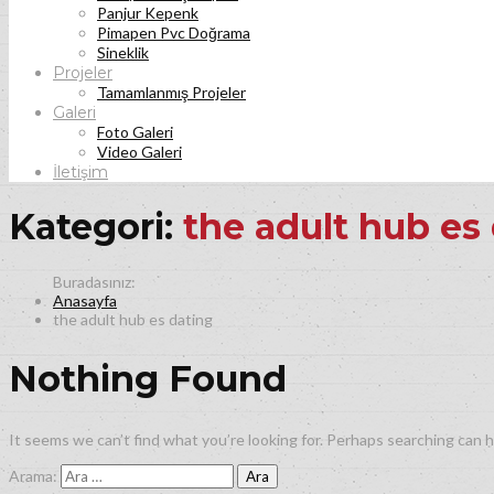
Panjur Kepenk
Pimapen Pvc Doğrama
Sineklik
Projeler
Tamamlanmış Projeler
Galeri
Foto Galeri
Video Galeri
İletişim
Kategori:
the adult hub es
Anasayfa
the adult hub es dating
Nothing Found
It seems we can’t find what you’re looking for. Perhaps searching can h
Arama: