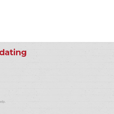
 dating
elp.