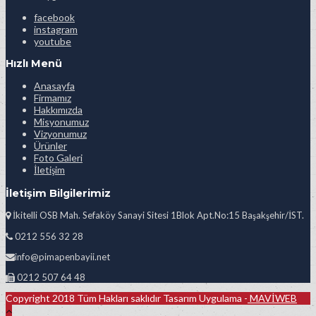
facebook
instagram
youtube
Hızlı Menü
Anasayfa
Firmamız
Hakkımızda
Misyonumuz
Vizyonumuz
Ürünler
Foto Galeri
İletişim
İletişim Bilgilerimiz
İkitelli OSB Mah. Sefaköy Sanayi Sitesi 1Blok Apt.No:15 Başakşehir/İST.
0212 556 32 28
info@pimapenbayii.net
0212 507 64 48
Copyright 2018 Tüm Hakları saklıdır Tasarım Uygulama -
MAVİWEB