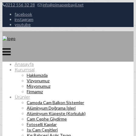
0212 556 32 28
info@pimapenbayii.net
facebook
instagram
youtube
Anasayfa
Kurumsal
Hakkımızda
Vizyonumuz
Misyonumuz
Firmamız
Ürünler
Camoda Cam Balkon Sistemler
Alüminyum Doğrama İşleri
Alüminyum Küpeşte (Korkuluk)
Cam Cephe Giydirme
Fotoselli Kapılar
Isı Cam Çeşitleri
Kış Bahçesi Açılır Tavan