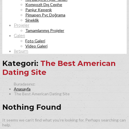
Kompozit Dış Cephe
Panjur Kepenk
Pimapen Pvc Doğrama
Sineklik
Projeler
Tamamlanmış Projeler
Galeri
Foto Galeri
Video Galeri
İletişim
Kategori:
The Best American
Dating Site
Anasayfa
The Best American Dating Site
Nothing Found
It seems we can’t find what you’re looking for. Perhaps searching can
help.