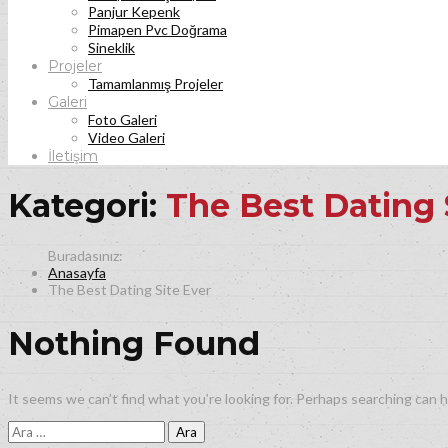
Panjur Kepenk
Pimapen Pvc Doğrama
Sineklik
Projeler
Tamamlanmış Projeler
Galeri
Foto Galeri
Video Galeri
İletişim
Kategori:
The Best Dating 
Anasayfa
The Best Dating Site Ever
Nothing Found
It seems we can’t find what you’re looking for. Perhaps searching can h
Arama: