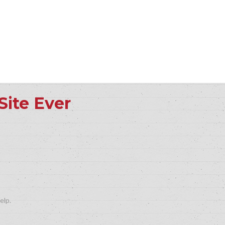
Site Ever
elp.