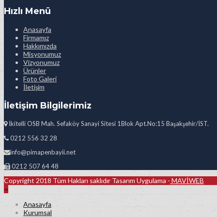
Hızlı Menü
Anasayfa
Firmamız
Hakkımızda
Misyonumuz
Vizyonumuz
Ürünler
Foto Galeri
İletişim
İletişim Bilgilerimiz
İkitelli OSB Mah. Sefaköy Sanayi Sitesi 1Blok Apt.No:15 Başakşehir/İST.
0212 556 32 28
info@pimapenbayii.net
0212 507 64 48
Copyright 2018 Tüm Hakları saklıdır Tasarım Uygulama -
MAVİWEB
Anasayfa
Kurumsal