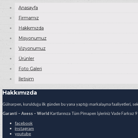
Anasayfa
Firmamız
Hakkımızda
Misyonumuz
Vizyonumuz
Ürünler
Foto Galeri
İletişim
Hakkımızda
Gülnarpen, kurulduğu ilk günden bu yana yaptığı markalaşma faaliyetleri, sekt
Garanti – Axess – World
Kartlarınıza Tüm Pimapen İşleriniz Vade Farksız 9
facebook
instagram
youtube