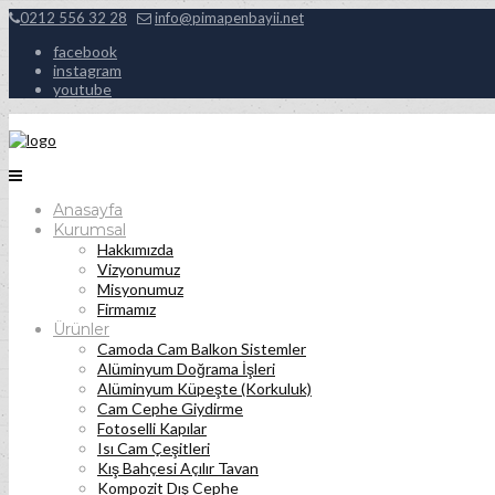
0212 556 32 28
info@pimapenbayii.net
facebook
instagram
youtube
Anasayfa
Kurumsal
Hakkımızda
Vizyonumuz
Misyonumuz
Firmamız
Ürünler
Camoda Cam Balkon Sistemler
Alüminyum Doğrama İşleri
Alüminyum Küpeşte (Korkuluk)
Cam Cephe Giydirme
Fotoselli Kapılar
Isı Cam Çeşitleri
Kış Bahçesi Açılır Tavan
Kompozit Dış Cephe