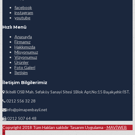
facebook
instagram
youtube
Hızlı Menü
Anasayfa
Firmamız
Hakkımızda
Misyonumuz
Vizyonumuz
Ürünler
Foto Galeri
İletişim
İletişim Bilgilerimiz
İkitelli OSB Mah. Sefaköy Sanayi Sitesi 1Blok Apt.No:15 Başakşehir/İST.
0212 556 32 28
info@pimapenbayii.net
0212 507 64 48
Copyright 2018 Tüm Hakları saklıdır Tasarım Uygulama -
MAVİWEB