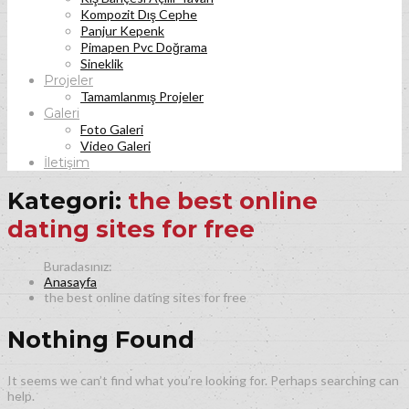
Kompozit Dış Cephe
Panjur Kepenk
Pimapen Pvc Doğrama
Sineklik
Projeler
Tamamlanmış Projeler
Galeri
Foto Galeri
Video Galeri
İletişim
Kategori:
the best online
dating sites for free
Anasayfa
the best online dating sites for free
Nothing Found
It seems we can’t find what you’re looking for. Perhaps searching can
help.