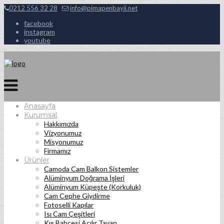
0212 556 32 28
info@pimapenbayii.net
facebook
instagram
youtube
Anasayfa
Kurumsal
Hakkımızda
Vizyonumuz
Misyonumuz
Firmamız
Ürünler
Camoda Cam Balkon Sistemler
Alüminyum Doğrama İşleri
Alüminyum Küpeşte (Korkuluk)
Cam Cephe Giydirme
Fotoselli Kapılar
Isı Cam Çeşitleri
Kış Bahçesi Açılır Tavan