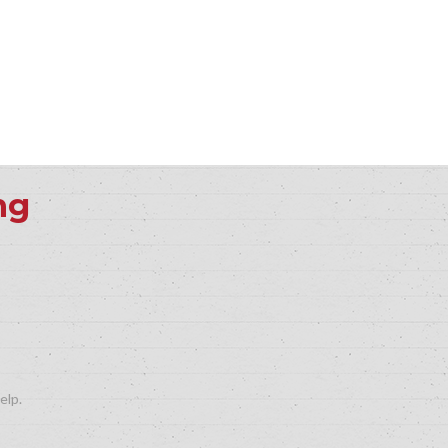
ng
elp.