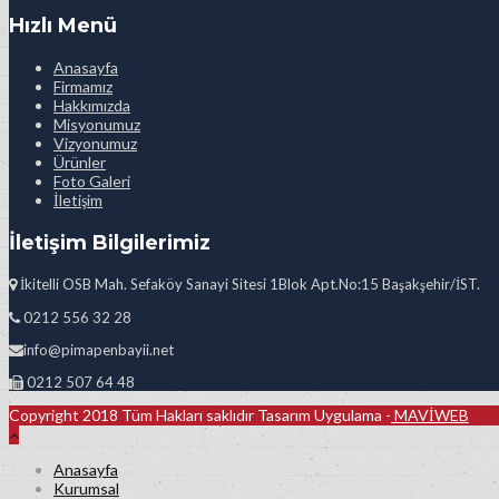
Hızlı Menü
Anasayfa
Firmamız
Hakkımızda
Misyonumuz
Vizyonumuz
Ürünler
Foto Galeri
İletişim
İletişim Bilgilerimiz
İkitelli OSB Mah. Sefaköy Sanayi Sitesi 1Blok Apt.No:15 Başakşehir/İST.
0212 556 32 28
info@pimapenbayii.net
0212 507 64 48
Copyright 2018 Tüm Hakları saklıdır Tasarım Uygulama -
MAVİWEB
Anasayfa
Kurumsal