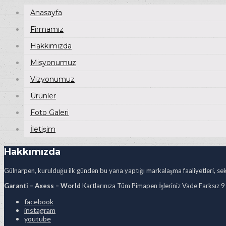
Anasayfa
Firmamız
Hakkımızda
Misyonumuz
Vizyonumuz
Ürünler
Foto Galeri
İletişim
Hakkımızda
Gülnarpen, kurulduğu ilk günden bu yana yaptığı markalaşma faaliyetleri, sekt
Garanti – Axess – World
Kartlarınıza Tüm Pimapen İşleriniz Vade Farksız 9
facebook
instagram
youtube