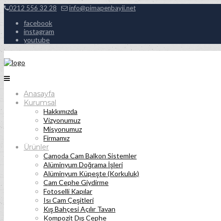
0212 556 32 28
info@pimapenbayii.net
facebook
instagram
youtube
Anasayfa
Kurumsal
Hakkımızda
Vizyonumuz
Misyonumuz
Firmamız
Ürünler
Camoda Cam Balkon Sistemler
Alüminyum Doğrama İşleri
Alüminyum Küpeşte (Korkuluk)
Cam Cephe Giydirme
Fotoselli Kapılar
Isı Cam Çeşitleri
Kış Bahçesi Açılır Tavan
Kompozit Dış Cephe