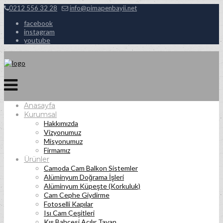
0212 556 32 28
info@pimapenbayii.net
facebook
instagram
youtube
Anasayfa
Kurumsal
Hakkımızda
Vizyonumuz
Misyonumuz
Firmamız
Ürünler
Camoda Cam Balkon Sistemler
Alüminyum Doğrama İşleri
Alüminyum Küpeşte (Korkuluk)
Cam Cephe Giydirme
Fotoselli Kapılar
Isı Cam Çeşitleri
Kış Bahçesi Açılır Tavan