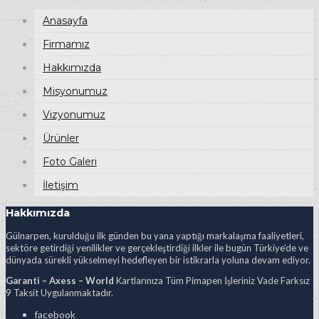
Anasayfa
Firmamız
Hakkımızda
Misyonumuz
Vizyonumuz
Ürünler
Foto Galeri
İletişim
Hakkımızda
Gülnarpen, kurulduğu ilk günden bu yana yaptığı markalaşma faaliyetleri,
sektöre getirdiği yenilikler ve gerçekleştirdiği ilkler ile bugün Türkiye’de ve
dünyada sürekli yükselmeyi hedefleyen bir istikrarla yoluna devam ediyor.
Garanti – Axess – World
Kartlarınıza Tüm Pimapen İşleriniz Vade Farksız
9 Taksit Uygulanmaktadır.
facebook