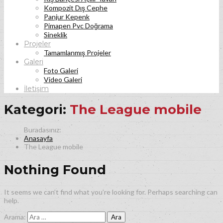
Kompozit Dış Cephe
Panjur Kepenk
Pimapen Pvc Doğrama
Sineklik
Projeler
Tamamlanmış Projeler
Galeri
Foto Galeri
Video Galeri
İletişim
Kategori:
The League mobile
Anasayfa
The League mobile
Nothing Found
It seems we can’t find what you’re looking for. Perhaps searching can
help.
Arama: