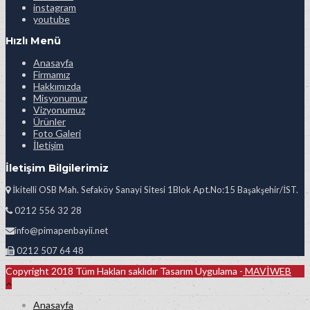
instagram
youtube
Hızlı Menü
Anasayfa
Firmamız
Hakkımızda
Misyonumuz
Vizyonumuz
Ürünler
Foto Galeri
İletişim
İletişim Bilgilerimiz
İkitelli OSB Mah. Sefaköy Sanayi Sitesi 1Blok Apt.No:15 Başakşehir/İST.
0212 556 32 28
info@pimapenbayii.net
0212 507 64 48
Copyright 2018 Tüm Hakları saklıdır Tasarım Uygulama -
MAVİWEB
Anasayfa