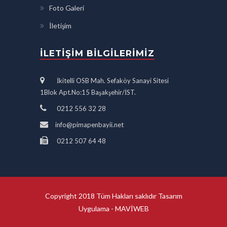
Foto Galeri
İletişim
İLETIŞIM BILGILERIMIZ
İkitelli OSB Mah. Sefaköy Sanayi Sitesi
1Blok Apt.No:15 Başakşehir/İST.
0212 556 32 28
info@pimapenbayii.net
0212 507 64 48
Copyright 2018 Tüm Hakları saklıdır Tasarım
Uygulama -
MAVİWEB