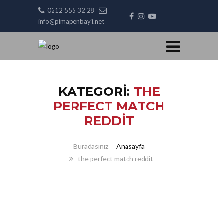
0212 556 32 28
info@pimapenbayii.net
KATEGORI:
THE
PERFECT MATCH
REDDIT
Anasayfa
the perfect match reddit