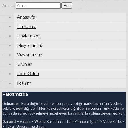
Arama:
Anasayfa
Firmamız
Hakkımızda
Misyonumuz
Vizyonumuz
Ürünler
Foto Galeri
İletişim
Hakkımızda
Gülnarpen, kurulduğu ilk günden bu yana yaptığı markalaşma faaliyetleri,
sektöre getirdiği yenilikler ve gerçekleştirdiği ilkler ile bugün Türkiye’de ve
dünyada sürekli yükselmeyi hedefleyen bir istikrarla yoluna devam ediyor.
Garanti – Axess – World
Kartlarınıza Tüm Pimapen İşleriniz Vade Farksız
9 Taksit Uygulanmaktadır.