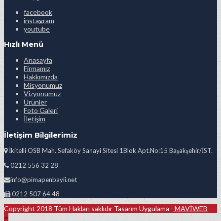
facebook
instagram
youtube
Hızlı Menü
Anasayfa
Firmamız
Hakkımızda
Misyonumuz
Vizyonumuz
Ürünler
Foto Galeri
İletişim
İletişim Bilgilerimiz
İkitelli OSB Mah. Sefaköy Sanayi Sitesi 1Blok Apt.No:15 Başakşehir/İST.
0212 556 32 28
info@pimapenbayii.net
0212 507 64 48
Copyright 2018 Tüm Hakları saklıdır Tasarım Uygulama -
MAVİWEB