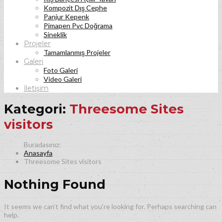
Kompozit Dış Cephe
Panjur Kepenk
Pimapen Pvc Doğrama
Sineklik
Projeler
Tamamlanmış Projeler
Galeri
Foto Galeri
Video Galeri
İletişim
Kategori:
Threesome Sites
visitors
Anasayfa
Threesome Sites visitors
Nothing Found
It seems we can’t find what you’re looking for. Perhaps searching can
help.