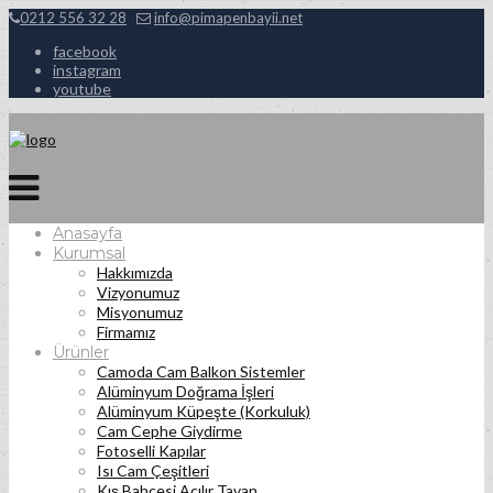
0212 556 32 28
info@pimapenbayii.net
facebook
instagram
youtube
Anasayfa
Kurumsal
Hakkımızda
Vizyonumuz
Misyonumuz
Firmamız
Ürünler
Camoda Cam Balkon Sistemler
Alüminyum Doğrama İşleri
Alüminyum Küpeşte (Korkuluk)
Cam Cephe Giydirme
Fotoselli Kapılar
Isı Cam Çeşitleri
Kış Bahçesi Açılır Tavan