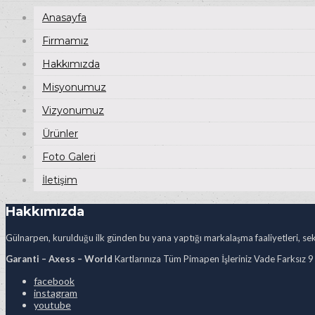
Anasayfa
Firmamız
Hakkımızda
Misyonumuz
Vizyonumuz
Ürünler
Foto Galeri
İletişim
Hakkımızda
Gülnarpen, kurulduğu ilk günden bu yana yaptığı markalaşma faaliyetleri, sekt
Garanti – Axess – World
Kartlarınıza Tüm Pimapen İşleriniz Vade Farksız 9
facebook
instagram
youtube