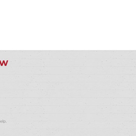
ew
elp.