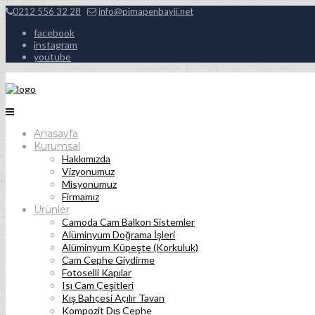
0212 556 32 28
info@pimapenbayii.net
facebook
instagram
youtube
Anasayfa
Kurumsal
Hakkımızda
Vizyonumuz
Misyonumuz
Firmamız
Ürünler
Camoda Cam Balkon Sistemler
Alüminyum Doğrama İşleri
Alüminyum Küpeşte (Korkuluk)
Cam Cephe Giydirme
Fotoselli Kapılar
Isı Cam Çeşitleri
Kış Bahçesi Açılır Tavan
Kompozit Dış Cephe