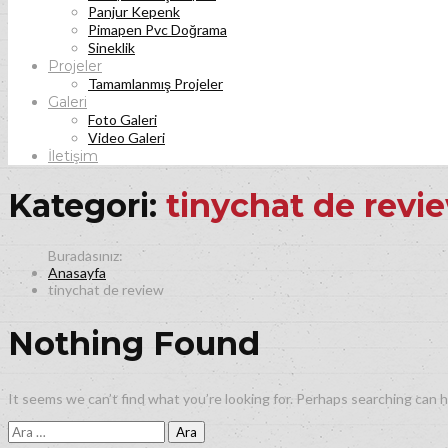
Panjur Kepenk
Pimapen Pvc Doğrama
Sineklik
Projeler
Tamamlanmış Projeler
Galeri
Foto Galeri
Video Galeri
İletişim
Kategori:
tinychat de revi
Anasayfa
tinychat de review
Nothing Found
It seems we can’t find what you’re looking for. Perhaps searching can h
Arama: