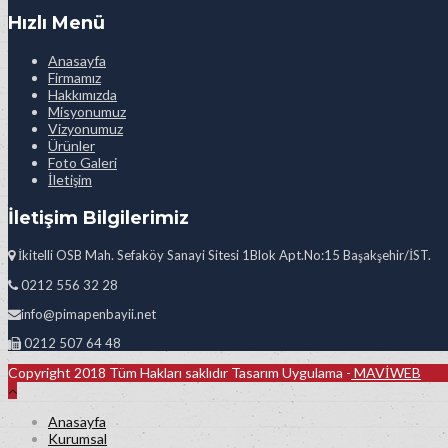
Hızlı Menü
Anasayfa
Firmamız
Hakkımızda
Misyonumuz
Vizyonumuz
Ürünler
Foto Galeri
İletişim
İletişim Bilgilerimiz
İkitelli OSB Mah. Sefaköy Sanayi Sitesi 1Blok Apt.No:15 Başakşehir/İST.
0212 556 32 28
info@pimapenbayii.net
0212 507 64 48
Copyright 2018 Tüm Hakları saklıdır Tasarım Uygulama -
MAVİWEB
Anasayfa
Kurumsal