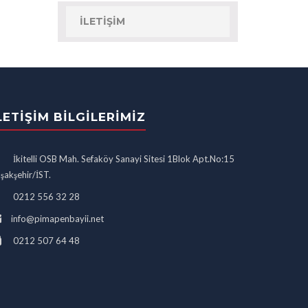
İLETIŞIM
LETIŞIM BILGILERIMIZ
İkitelli OSB Mah. Sefaköy Sanayi Sitesi 1Blok Apt.No:15
şakşehir/İST.
0212 556 32 28
info@pimapenbayii.net
0212 507 64 48