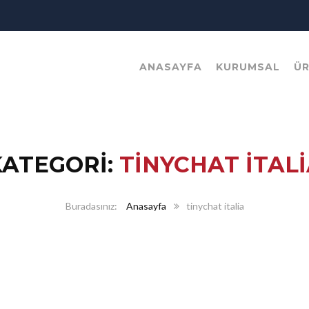
ANASAYFA
KURUMSAL
Ü
KATEGORI:
TINYCHAT ITAL
Anasayfa
tinychat italia