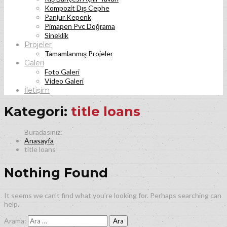
Kompozit Dış Cephe
Panjur Kepenk
Pimapen Pvc Doğrama
Sineklik
Projeler
Tamamlanmış Projeler
Galeri
Foto Galeri
Video Galeri
İletişim
Kategori:
title loans
Anasayfa
title loans
Nothing Found
It seems we can’t find what you’re looking for. Perhaps searching can
help.
Arama: