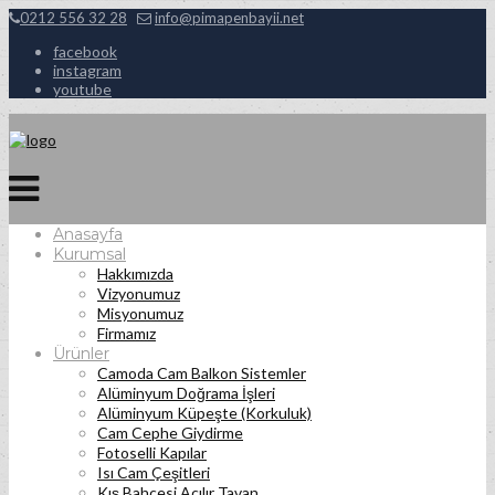
0212 556 32 28
info@pimapenbayii.net
facebook
instagram
youtube
Anasayfa
Kurumsal
Hakkımızda
Vizyonumuz
Misyonumuz
Firmamız
Ürünler
Camoda Cam Balkon Sistemler
Alüminyum Doğrama İşleri
Alüminyum Küpeşte (Korkuluk)
Cam Cephe Giydirme
Fotoselli Kapılar
Isı Cam Çeşitleri
Kış Bahçesi Açılır Tavan