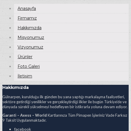
Anasayfa
Firmamız
Hakkımızda
Misyonumuz
Vizyonumuz
Ürünler
Foto Galeri
İletişim
Hakkımızda
Gülnarpen, kurulduğu ilk günden bu yana yaptığı markalaşma faaliyetleri,
sektöre getirdiği yenilikler ve gerçekleştirdiği ilkler ile bugün Türkiye’de ve
dünyada sürekli yükselmeyi hedefleyen bir istikrarla yoluna devam ediyor.
Garanti – Axess – World
Kartlarınıza Tüm Pimapen İşleriniz Vade Farksız
9 Taksit Uygulanmaktadır.
facebook