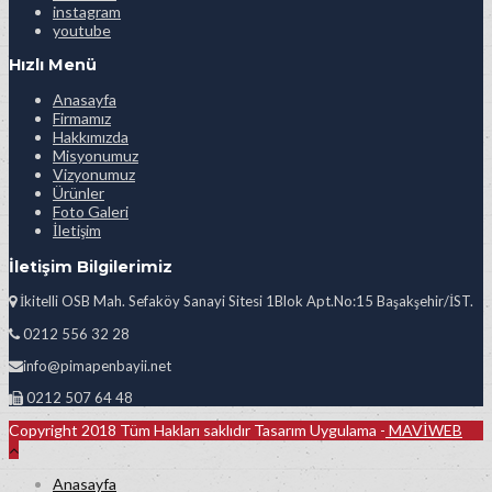
instagram
youtube
Hızlı Menü
Anasayfa
Firmamız
Hakkımızda
Misyonumuz
Vizyonumuz
Ürünler
Foto Galeri
İletişim
İletişim Bilgilerimiz
İkitelli OSB Mah. Sefaköy Sanayi Sitesi 1Blok Apt.No:15 Başakşehir/İST.
0212 556 32 28
info@pimapenbayii.net
0212 507 64 48
Copyright 2018 Tüm Hakları saklıdır Tasarım Uygulama -
MAVİWEB
Anasayfa