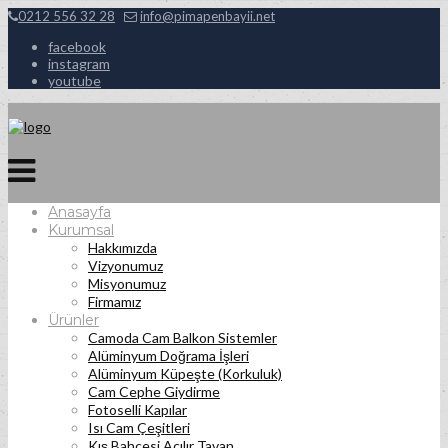
0212 556 32 28
info@pimapenbayii.net
facebook
instagram
youtube
Anasayfa
Kurumsal
Hakkımızda
Vizyonumuz
Misyonumuz
Firmamız
Ürünler
Camoda Cam Balkon Sistemler
Alüminyum Doğrama İşleri
Alüminyum Küpeşte (Korkuluk)
Cam Cephe Giydirme
Fotoselli Kapılar
Isı Cam Çeşitleri
Kış Bahçesi Açılır Tavan