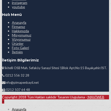
instagram
youtube
Hızlı Menü
Anasayfa
Firmamız
Hakkımızda
Misyonumuz
Vizyonumuz
Ürünler
Foto Galeri
İletişim
İletişim Bilgilerimiz
İkitelli OSB Mah. Sefaköy Sanayi Sitesi 1Blok Apt.No:15 Başakşehir/İST.
0212 556 32 28
info@pimapenbayii.net
0212 507 64 48
Copyright 2018 Tüm Hakları saklıdır Tasarım Uygulama -
MAVİWEB
Anasayfa