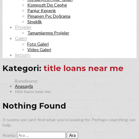
Kompozit Dış Cephe
Panjur Kepenk
Pimapen Pvc Doğrama
Sineklik
Projeler
Tamamlanmış Projeler
Galeri
Foto Galeri
Video Galeri
İletişim
Kategori:
title loans near me
Anasayfa
title loans near me
Nothing Found
It seems we can’t find what you’re looking for. Perhaps searching can
help.
Arama: