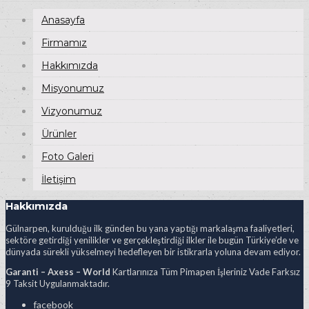
Anasayfa
Firmamız
Hakkımızda
Misyonumuz
Vizyonumuz
Ürünler
Foto Galeri
İletişim
Hakkımızda
Gülnarpen, kurulduğu ilk günden bu yana yaptığı markalaşma faaliyetleri,
sektöre getirdiği yenilikler ve gerçekleştirdiği ilkler ile bugün Türkiye’de ve
dünyada sürekli yükselmeyi hedefleyen bir istikrarla yoluna devam ediyor.
Garanti – Axess – World
Kartlarınıza Tüm Pimapen İşleriniz Vade Farksız
9 Taksit Uygulanmaktadır.
facebook