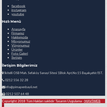
facebook
instagram
youtube
Hızlı Menü
Anasayfa
Firmamız
Hakkımızda
Misyonumuz
Vizyonumuz
Ürünler
Foto Galeri
İletişim
İletişim Bilgilerimiz
İkitelli OSB Mah. Sefaköy Sanayi Sitesi 1Blok Apt.No:15 Başakşehir/İST.
0212 556 32 28
info@pimapenbayii.net
0212 507 64 48
Copyright 2018 Tüm Hakları saklıdır Tasarım Uygulama -
MAVİWEB