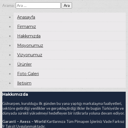
Arama:
Anasayfa
Firmamız
Hakkımızda
Misyonumuz
Vizyonumuz
Ürünler
Foto Galeri
İletişim
Hakkımızda
Gülnarpen, kurulduğu ilk günden bu yana yaptığı markalaşma faaliyetleri,
sektöre getirdiği yenilikler ve gerçekleştirdiği ilkler ile bugün Türkiye’de ve
dünyada sürekli yükselmeyi hedefleyen bir istikrarla yoluna devam ediyor.
Garanti – Axess – World
Kartlarınıza Tüm Pimapen İşleriniz Vade Farksız
9 Taksit Uygulanmaktadır.