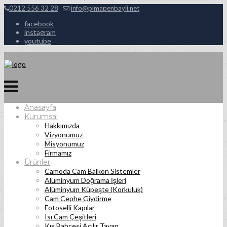
0212 556 32 28
info@pimapenbayii.net
facebook
instagram
youtube
Anasayfa
Kurumsal
Hakkımızda
Vizyonumuz
Misyonumuz
Firmamız
Ürünler
Camoda Cam Balkon Sistemler
Alüminyum Doğrama İşleri
Alüminyum Küpeşte (Korkuluk)
Cam Cephe Giydirme
Fotoselli Kapılar
Isı Cam Çeşitleri
Kış Bahçesi Açılır Tavan