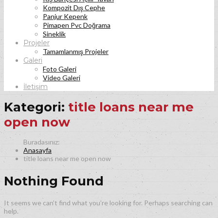
Kompozit Dış Cephe
Panjur Kepenk
Pimapen Pvc Doğrama
Sineklik
Projeler
Tamamlanmış Projeler
Galeri
Foto Galeri
Video Galeri
İletişim
Kategori:
title loans near me
open now
Anasayfa
title loans near me open now
Nothing Found
It seems we can’t find what you’re looking for. Perhaps searching can
help.