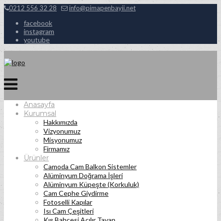
0212 556 32 28
info@pimapenbayii.net
facebook
instagram
youtube
Anasayfa
Kurumsal
Hakkımızda
Vizyonumuz
Misyonumuz
Firmamız
Ürünler
Camoda Cam Balkon Sistemler
Alüminyum Doğrama İşleri
Alüminyum Küpeşte (Korkuluk)
Cam Cephe Giydirme
Fotoselli Kapılar
Isı Cam Çeşitleri
Kış Bahçesi Açılır Tavan