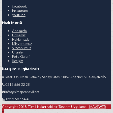
facebook
instagram
youtube
Hızlı Menü
Anasayfa
Firmamız
Hakkımızda
Misyonumuz
Vizyonumuz
Ürünler
Foto Galeri
İletişim
İletişim Bilgilerimiz
İkitelli OSB Mah. Sefaköy Sanayi Sitesi 1Blok Apt.No:15 Başakşehir/İST.
0212 556 32 28
info@pimapenbayii.net
0212 507 64 48
Copyright 2018 Tüm Hakları saklıdır Tasarım Uygulama -
MAVİWEB