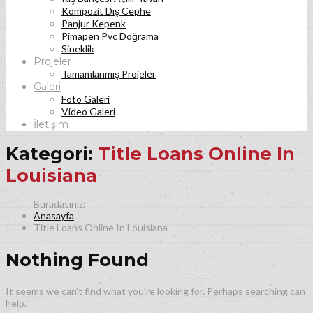
Kompozit Dış Cephe
Panjur Kepenk
Pimapen Pvc Doğrama
Sineklik
Projeler
Tamamlanmış Projeler
Galeri
Foto Galeri
Video Galeri
İletişim
Kategori:
Title Loans Online In
Louisiana
Anasayfa
Title Loans Online In Louisiana
Nothing Found
It seems we can’t find what you’re looking for. Perhaps searching can
help.