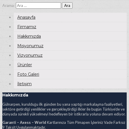
Arama:
Anasayfa
Firmamız
Hakkımızda
Misyonumuz
Vizyonumuz
Ürünler
Foto Galeri
İletişim
Hakkımızda
Gülnarpen, kurulduğu ilk günden bu yana yaptığı markalaşma faaliyetleri,
sektöre getirdiği yenilikler ve gerçekleştirdiği ilkler ile bugün Türkiye’de ve
dünyada sürekli yükselmeyi hedefleyen bir istikrarla yoluna devam ediyor.
Garanti – Axess – World
Kartlarınıza Tüm Pimapen İşleriniz Vade Farksız
9 Taksit Uygulanmaktadır.