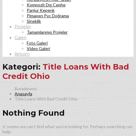
Kompozit Dış Cephe
Panjur Kepenk
Pimapen Pvc Doğrama
Sineklik
Projeler
Tamamlanmış Projeler
Galeri
Foto Galeri
Video Galeri
İletişim
Kategori:
Title Loans With Bad
Credit Ohio
Anasayfa
Title Loans With Bad Credit Ohio
Nothing Found
It seems we can’t find what you’re looking for. Perhaps searching can
help.