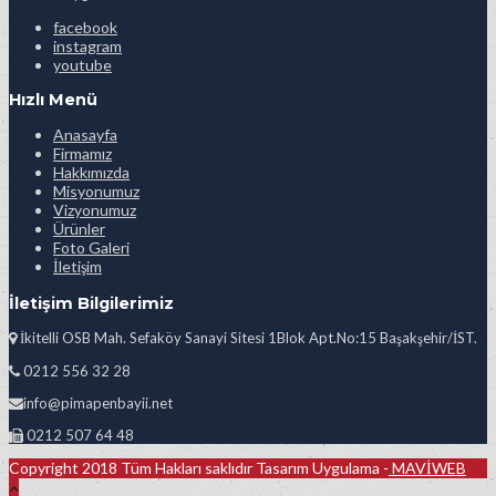
facebook
instagram
youtube
Hızlı Menü
Anasayfa
Firmamız
Hakkımızda
Misyonumuz
Vizyonumuz
Ürünler
Foto Galeri
İletişim
İletişim Bilgilerimiz
İkitelli OSB Mah. Sefaköy Sanayi Sitesi 1Blok Apt.No:15 Başakşehir/İST.
0212 556 32 28
info@pimapenbayii.net
0212 507 64 48
Copyright 2018 Tüm Hakları saklıdır Tasarım Uygulama -
MAVİWEB