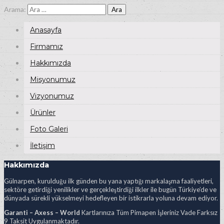
Arama:
Anasayfa
Firmamız
Hakkımızda
Misyonumuz
Vizyonumuz
Ürünler
Foto Galeri
İletişim
Hakkımızda
Gülnarpen, kurulduğu ilk günden bu yana yaptığı markalaşma faaliyetleri,
sektöre getirdiği yenilikler ve gerçekleştirdiği ilkler ile bugün Türkiye’de ve
dünyada sürekli yükselmeyi hedefleyen bir istikrarla yoluna devam ediyor.
Garanti – Axess – World
Kartlarınıza Tüm Pimapen İşleriniz Vade Farksız
9 Taksit Uygulanmaktadır.