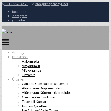
0212 556 32 28
info@pimapenbayii.net
facebook
instagram
youtube
Anasayfa
Kurumsal
Hakkımızda
Vizyonumuz
Misyonumuz
Firmamız
Ürünler
Camoda Cam Balkon Sistemler
Alüminyum Doğrama İşleri
Alüminyum Küpeşte (Korkuluk)
Cam Cephe Giydirme
Fotoselli Kapılar
Isı Cam Çeşitleri
Kış Bahçesi Açılır Tavan