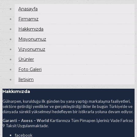
Anasayfa
Firmamız
Hakkımızda
Misyonumuz
Vizyonumuz
Ürünler
Foto Galeri
İletişim
Hakkımızda
Gülnarpen, kurulduğu ilk günden bu yana yaptığı markalaşma faaliyetleri,
sektöre getirdiği yenilikler ve gerçekleştirdiği ilkler ile bugün Türkiye’de ve
dünyada sürekli yükselmeyi hedefleyen bir istikrarla yoluna devam ediyor.
Garanti – Axess – World
Kartlarınıza Tüm Pimapen İşleriniz Vade Farksız
9 Taksit Uygulanmaktadır.
facebook