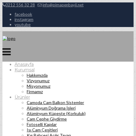
0212 556 32 28
info@pimapenbayii.net
facebook
instagram
youtube
Anasayfa
Kurumsal
Hakkımızda
Vizyonumuz
Misyonumuz
Firmamız
Ürünler
Camoda Cam Balkon Sistemler
Alüminyum Doğrama İşleri
Alüminyum Küpeşte (Korkuluk)
Cam Cephe Giydirme
Fotoselli Kapılar
Isı Cam Çeşitleri
Kış Bahçesi Açılır Tavan