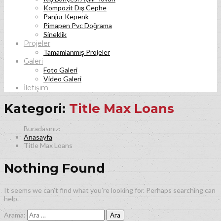
Kompozit Dış Cephe
Panjur Kepenk
Pimapen Pvc Doğrama
Sineklik
Projeler
Tamamlanmış Projeler
Galeri
Foto Galeri
Video Galeri
İletişim
Kategori:
Title Max Loans
Anasayfa
Title Max Loans
Nothing Found
It seems we can’t find what you’re looking for. Perhaps searching can
help.
Arama: