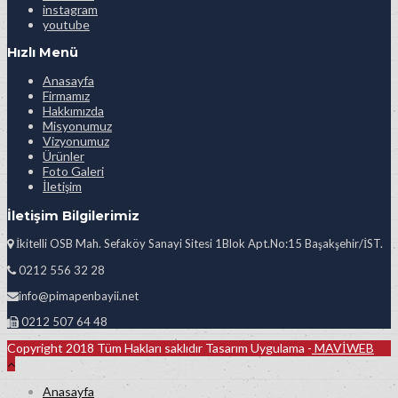
instagram
youtube
Hızlı Menü
Anasayfa
Firmamız
Hakkımızda
Misyonumuz
Vizyonumuz
Ürünler
Foto Galeri
İletişim
İletişim Bilgilerimiz
İkitelli OSB Mah. Sefaköy Sanayi Sitesi 1Blok Apt.No:15 Başakşehir/İST.
0212 556 32 28
info@pimapenbayii.net
0212 507 64 48
Copyright 2018 Tüm Hakları saklıdır Tasarım Uygulama -
MAVİWEB
Anasayfa