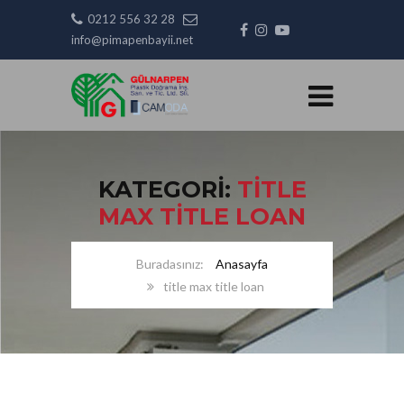
0212 556 32 28
info@pimapenbayii.net
KATEGORI:
TITLE
MAX TITLE LOAN
Anasayfa
title max title loan