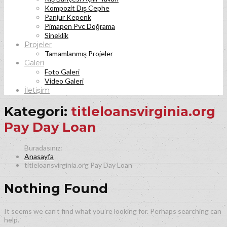
Kompozit Dış Cephe
Panjur Kepenk
Pimapen Pvc Doğrama
Sineklik
Projeler
Tamamlanmış Projeler
Galeri
Foto Galeri
Video Galeri
İletişim
Kategori:
titleloansvirginia.org
Pay Day Loan
Anasayfa
titleloansvirginia.org Pay Day Loan
Nothing Found
It seems we can’t find what you’re looking for. Perhaps searching can
help.