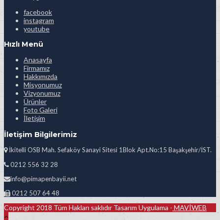
facebook
instagram
youtube
Hızlı Menü
Anasayfa
Firmamız
Hakkımızda
Misyonumuz
Vizyonumuz
Ürünler
Foto Galeri
İletişim
İletişim Bilgilerimiz
İkitelli OSB Mah. Sefaköy Sanayi Sitesi 1Blok Apt.No:15 Başakşehir/İST.
0212 556 32 28
info@pimapenbayii.net
0212 507 64 48
Copyright 2018 Tüm Hakları saklıdır Tasarım Uygulama -
MAVİWEB