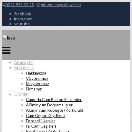
0212 556 32 28
info@pimapenbayii.net
facebook
instagram
youtube
Anasayfa
Kurumsal
Hakkımızda
Vizyonumuz
Misyonumuz
Firmamız
Ürünler
Camoda Cam Balkon Sistemler
Alüminyum Doğrama İşleri
Alüminyum Küpeşte (Korkuluk)
Cam Cephe Giydirme
Fotoselli Kapılar
Isı Cam Çeşitleri
Kış Bahçesi Açılır Tavan