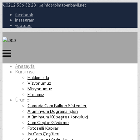
0212 556 32 28
info@pimapenbayii.net
facebook
instagram
youtube
Anasayfa
Kurumsal
Hakkımızda
Vizyonumuz
Misyonumuz
Firmamız
Ürünler
Camoda Cam Balkon Sistemler
Alüminyum Doğrama İşleri
Alüminyum Küpeşte (Korkuluk)
Cam Cephe Giydirme
Fotoselli Kapılar
Isı Cam Çeşitleri
Kış Bahçesi Açılır Tavan