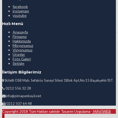
facebook
instagram
youtube
Hızlı Menü
Anasayfa
Firmamız
Hakkımızda
Misyonumuz
Vizyonumuz
Ürünler
Foto Galeri
İletişim
İletişim Bilgilerimiz
İkitelli OSB Mah. Sefaköy Sanayi Sitesi 1Blok Apt.No:15 Başakşehir/İST.
0212 556 32 28
info@pimapenbayii.net
0212 507 64 48
Copyright 2018 Tüm Hakları saklıdır Tasarım Uygulama -
MAVİWEB