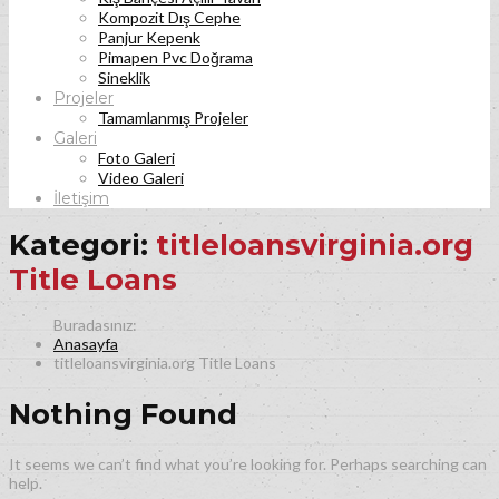
Kompozit Dış Cephe
Panjur Kepenk
Pimapen Pvc Doğrama
Sineklik
Projeler
Tamamlanmış Projeler
Galeri
Foto Galeri
Video Galeri
İletişim
Kategori:
titleloansvirginia.org
Title Loans
Anasayfa
titleloansvirginia.org Title Loans
Nothing Found
It seems we can’t find what you’re looking for. Perhaps searching can
help.