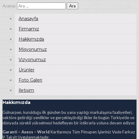
Arama:
Anasayfa
Firmamız
Hakkımızda
Misyonumuz
Vizyonumuz
Ürünler
Foto Galeri
İletişim
Hakkımızda
Gülnarpen, kurulduğu ilk günden bu yana yaptığı markalaşma faaliyetleri,
sektöre getirdiği yenilikler ve gerçekleştirdiği ilkler ile bugün Türkiye’de ve
dünyada sürekli yükselmeyi hedefleyen bir istikrarla yoluna devam ediyor.
Garanti – Axess – World
Kartlarınıza Tüm Pimapen İşleriniz Vade Farksız
9 Taksit Uygulanmaktadır.