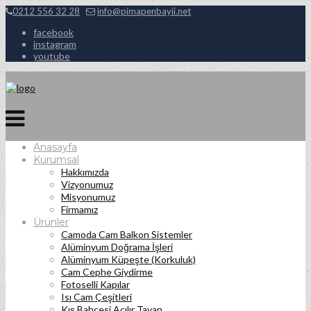
0212 556 32 28
info@pimapenbayii.net
facebook
instagram
youtube
Anasayfa
Kurumsal
Hakkımızda
Vizyonumuz
Misyonumuz
Firmamız
Ürünler
Camoda Cam Balkon Sistemler
Alüminyum Doğrama İşleri
Alüminyum Küpeşte (Korkuluk)
Cam Cephe Giydirme
Fotoselli Kapılar
Isı Cam Çeşitleri
Kış Bahçesi Açılır Tavan