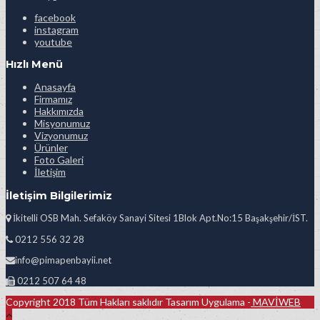
facebook
instagram
youtube
Hızlı Menü
Anasayfa
Firmamız
Hakkımızda
Misyonumuz
Vizyonumuz
Ürünler
Foto Galeri
İletişim
İletişim Bilgilerimiz
İkitelli OSB Mah. Sefaköy Sanayi Sitesi 1Blok Apt.No:15 Başakşehir/İST.
0212 556 32 28
info@pimapenbayii.net
0212 507 64 48
Copyright 2018 Tüm Hakları saklıdır Tasarım Uygulama -
MAVİWEB