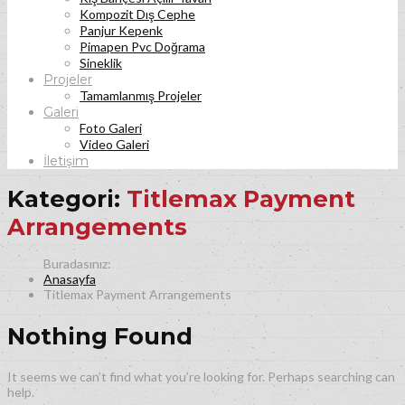
Kompozit Dış Cephe
Panjur Kepenk
Pimapen Pvc Doğrama
Sineklik
Projeler
Tamamlanmış Projeler
Galeri
Foto Galeri
Video Galeri
İletişim
Kategori:
Titlemax Payment
Arrangements
Anasayfa
Titlemax Payment Arrangements
Nothing Found
It seems we can’t find what you’re looking for. Perhaps searching can
help.