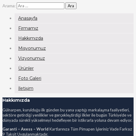
Arama:
Anasayfa
Firmamız
Hakkımızda
Misyonumuz
Vizyonumuz
Ürünler
Foto Galeri
İletişim
Hakkımızda
Gülnarpen, kurulduğu ilk günden bu yana yaptığı markalaşma faaliyetleri,
sektöre getirdiği yenilikler ve gerçekleştirdiği ilkler ile bugün Türkiye’de ve
dünyada sürekli yükselmeyi hedefleyen bir istikrarla yoluna devam ediyor.
Garanti – Axess – World
Kartlarınıza Tüm Pimapen İşleriniz Vade Farksız
9 Taksit Uygulanmaktadır.