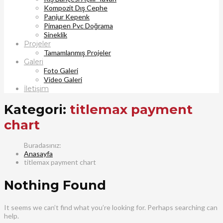
Kompozit Dış Cephe
Panjur Kepenk
Pimapen Pvc Doğrama
Sineklik
Projeler
Tamamlanmış Projeler
Galeri
Foto Galeri
Video Galeri
İletişim
Kategori:
titlemax payment
chart
Anasayfa
titlemax payment chart
Nothing Found
It seems we can’t find what you’re looking for. Perhaps searching can
help.