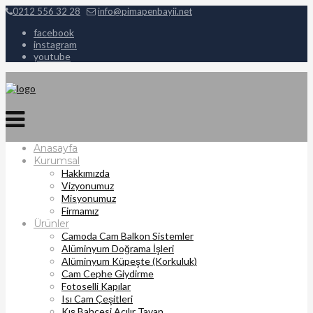
0212 556 32 28
info@pimapenbayii.net
facebook
instagram
youtube
Anasayfa
Kurumsal
Hakkımızda
Vizyonumuz
Misyonumuz
Firmamız
Ürünler
Camoda Cam Balkon Sistemler
Alüminyum Doğrama İşleri
Alüminyum Küpeşte (Korkuluk)
Cam Cephe Giydirme
Fotoselli Kapılar
Isı Cam Çeşitleri
Kış Bahçesi Açılır Tavan