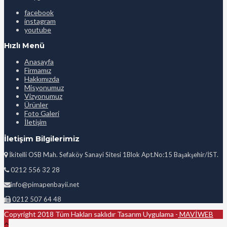
facebook
instagram
youtube
Hızlı Menü
Anasayfa
Firmamız
Hakkımızda
Misyonumuz
Vizyonumuz
Ürünler
Foto Galeri
İletişim
İletişim Bilgilerimiz
İkitelli OSB Mah. Sefaköy Sanayi Sitesi 1Blok Apt.No:15 Başakşehir/İST.
0212 556 32 28
info@pimapenbayii.net
0212 507 64 48
Copyright 2018 Tüm Hakları saklıdır Tasarım Uygulama -
MAVİWEB