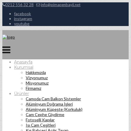
0212 556 32 28
info@pimapenbayii.net
facebook
instagram
youtube
Anasayfa
Kurumsal
Hakkımızda
Vizyonumuz
Misyonumuz
Firmamız
Ürünler
Camoda Cam Balkon Sistemler
Alüminyum Doğrama İşleri
Alüminyum Küpeşte (Korkuluk)
Cam Cephe Giydirme
Fotoselli Kapılar
Isı Cam Çeşitleri
Kış Bahçesi Açılır Tavan