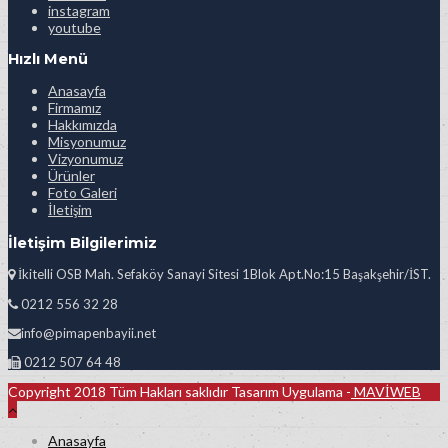
instagram
youtube
Hızlı Menü
Anasayfa
Firmamız
Hakkımızda
Misyonumuz
Vizyonumuz
Ürünler
Foto Galeri
İletişim
İletişim Bilgilerimiz
İkitelli OSB Mah. Sefaköy Sanayi Sitesi 1Blok Apt.No:15 Başakşehir/İST.
0212 556 32 28
info@pimapenbayii.net
0212 507 64 48
Copyright 2018 Tüm Hakları saklıdır Tasarım Uygulama -
MAVİWEB
Anasayfa