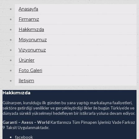
Anasayfa
Firmamız
Hakkımızda
Misyonumuz
Vizyonumuz
Ürünler
Foto Galeri
İletişim
Hakkımızda
Gülnarpen, kurulduğu ilk günden bu yana yaptığı markalaşma faaliyetleri,
sektöre getirdiği yenilikler ve gerçekleştirdiği ilkler ile bugün Türkiye’de ve
dünyada sürekli yükselmeyi hedefleyen bir istikrarla yoluna devam ediyor.
Garanti – Axess – World
Kartlarınıza Tüm Pimapen İşleriniz Vade Farksız
9 Taksit Uygulanmaktadır.
facebook