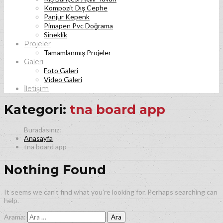
Kompozit Dış Cephe
Panjur Kepenk
Pimapen Pvc Doğrama
Sineklik
Projeler
Tamamlanmış Projeler
Galeri
Foto Galeri
Video Galeri
İletişim
Kategori:
tna board app
Anasayfa
tna board app
Nothing Found
It seems we can’t find what you’re looking for. Perhaps searching can
help.
Arama: