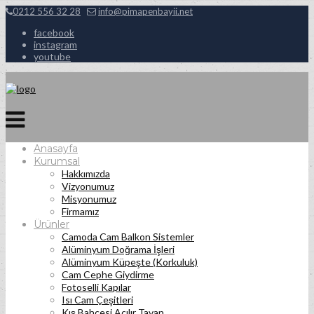
0212 556 32 28
info@pimapenbayii.net
facebook
instagram
youtube
Anasayfa
Kurumsal
Hakkımızda
Vizyonumuz
Misyonumuz
Firmamız
Ürünler
Camoda Cam Balkon Sistemler
Alüminyum Doğrama İşleri
Alüminyum Küpeşte (Korkuluk)
Cam Cephe Giydirme
Fotoselli Kapılar
Isı Cam Çeşitleri
Kış Bahçesi Açılır Tavan