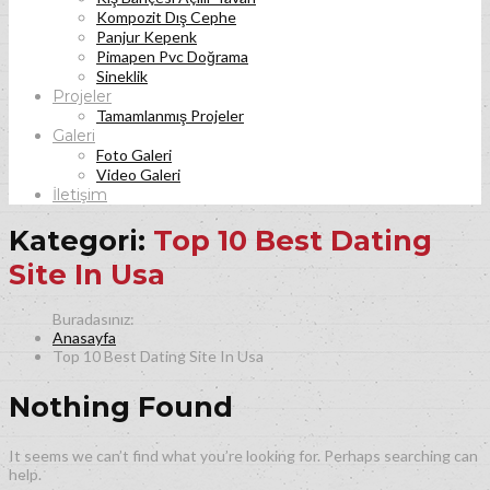
Kompozit Dış Cephe
Panjur Kepenk
Pimapen Pvc Doğrama
Sineklik
Projeler
Tamamlanmış Projeler
Galeri
Foto Galeri
Video Galeri
İletişim
Kategori:
Top 10 Best Dating
Site In Usa
Anasayfa
Top 10 Best Dating Site In Usa
Nothing Found
It seems we can’t find what you’re looking for. Perhaps searching can
help.