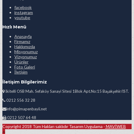
facebook
instagram
youtube
Hızlı Menü
Anasayfa
Firmamız
Hakkımızda
Misyonumuz
Vizyonumuz
Ürünler
Foto Galeri
İletişim
İletişim Bilgilerimiz
İkitelli OSB Mah. Sefaköy Sanayi Sitesi 1Blok Apt.No:15 Başakşehir/İST.
0212 556 32 28
info@pimapenbayii.net
0212 507 64 48
Copyright 2018 Tüm Hakları saklıdır Tasarım Uygulama -
MAVİWEB